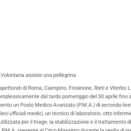
olontaria assiste una pellegrina
Ispettorati di Roma, Ciampino, Frosinone, Rieti e Viterbo.
omplessivamente dal tardo pomeriggio del 30 aprile fino a
mento un Posto Medico Avanzato (P.M.A.) di secondo livel
eci ufficiali medici, un tecnico di laboratorio, otto infermie
tilizzata per il triage, la stabilizzazione e il trattamento d
o del P.M.A. presente al Circo Massimo durante la veglia di