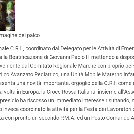
magine del palco
le C.R.I., coordinato dal Delegato per le Attività di Emerg
e alla Beatificazione di Giovanni Paolo II mettendo a disp
proveniente dal Comitato Regionale Marche con proprio pe
dico Avanzato Pediatrico, una Unità Mobile Materno Inf
resenta una novità importante, orgoglio della C.R.I. co
ima volta in Europa, la Croce Rossa Italiana, insieme al
residio ha riscosso un immediato interesse risultando, nel
invece coordinato le attività per la Festa dei Lavoratori
rta con pronto un secondo P.M.A. ed un Posto Comando A