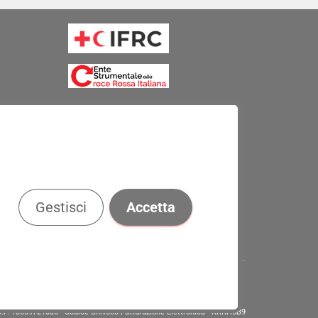
Gestisci
Accetta
. e C.F. 13669721006 - Codice Univoco Fatturazione Elettronica - KRRH6B9