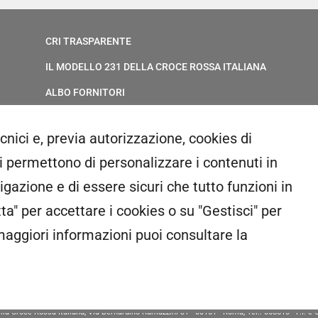
CRI TRASPARENTE
IL MODELLO 231 DELLA CROCE ROSSA ITALIANA
ALBO FORNITORI
ELENCO AVVOCATI
ecnici e, previa autorizzazione, cookies di
PRIVACY
ci permettono di personalizzare i contenuti in
GESTIONALE GAIA
gazione e di essere sicuri che tutto funzioni in
RED CLOUD
ta" per accettare i cookies o su "Gestisci" per
aggiori informazioni puoi consultare la
e della Croce Rossa Italiana, Via Bernardino Ramazzini 31 - 00151 - Roma, Tel.: 065510 - P.I