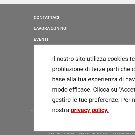
CONTATTACI
LAVORA CON NOI
EVENTI
SERVIZIO CIVILE
Il nostro sito utilizza cookies t
UFFICIO STAMPA & MULTIMEDIA
profilazione di terze parti che 
WHISTLEBLOWING
base alla tua esperienza di navi
PATROCINI E CONCESSIONE USO LOGOTIPO
modo efficace. Clicca su "Accet
RICONOSCIMENTI
gestire le tue preferenze.
Per m
nostra
privacy policy.
Copyright © 2020 - Tutti i diritti riservati - Associazion