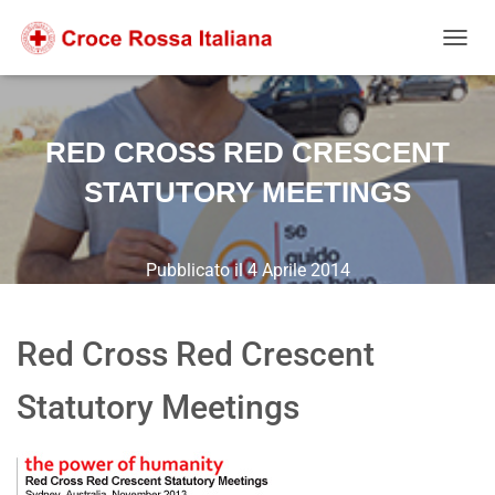
Salta
Passa
Passa
al
alla
al
NAVIG
contenuto
navigazione
footer
RED CROSS RED CRESCENT
STATUTORY MEETINGS
Pubblicato il
4 Aprile 2014
Red Cross Red Crescent
Statutory Meetings