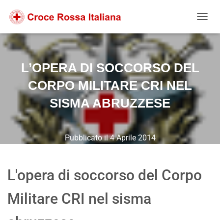
Salta
Passa
Passa
al
alla
al
NAVIG
contenuto
navigazione
footer
L’OPERA DI SOCCORSO DEL
CORPO MILITARE CRI NEL
SISMA ABRUZZESE
Pubblicato il
4 Aprile 2014
L'opera di soccorso del Corpo
Militare CRI nel sisma