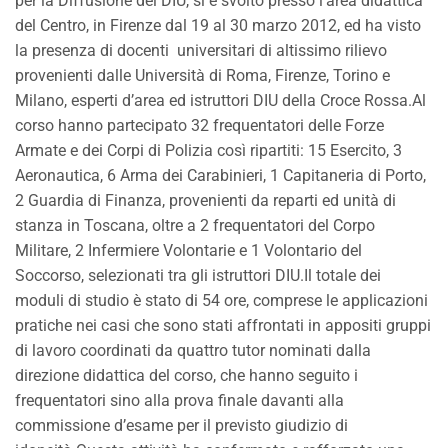
per la Diffusione del DIU, si è svolto presso l’area didattica
del Centro, in Firenze dal 19 al 30 marzo 2012, ed ha visto
la presenza di docenti universitari di altissimo rilievo
provenienti dalle Università di Roma, Firenze, Torino e
Milano, esperti d’area ed istruttori DIU della Croce Rossa.Al
corso hanno partecipato 32 frequentatori delle Forze
Armate e dei Corpi di Polizia così ripartiti: 15 Esercito, 3
Aeronautica, 6 Arma dei Carabinieri, 1 Capitaneria di Porto,
2 Guardia di Finanza, provenienti da reparti ed unità di
stanza in Toscana, oltre a 2 frequentatori del Corpo
Militare, 2 Infermiere Volontarie e 1 Volontario del
Soccorso, selezionati tra gli istruttori DIU.Il totale dei
moduli di studio è stato di 54 ore, comprese le applicazioni
pratiche nei casi che sono stati affrontati in appositi gruppi
di lavoro coordinati da quattro tutor nominati dalla
direzione didattica del corso, che hanno seguito i
frequentatori sino alla prova finale davanti alla
commissione d’esame per il previsto giudizio di