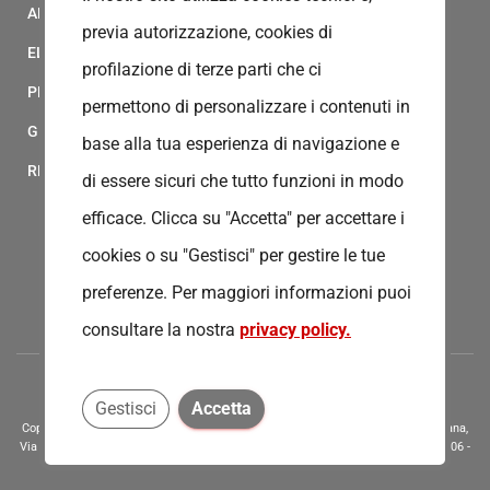
ALBO FORNITORI
previa autorizzazione, cookies di
ELENCO AVVOCATI
profilazione di terze parti che ci
PRIVACY
permettono di personalizzare i contenuti in
GESTIONALE GAIA
base alla tua esperienza di navigazione e
RED CLOUD
di essere sicuri che tutto funzioni in modo
efficace. Clicca su "Accetta" per accettare i
cookies o su "Gestisci" per gestire le tue
preferenze.
Per maggiori informazioni puoi
consultare la nostra
privacy policy.
Gestisci
Accetta
Copyright © 2020 - Tutti i diritti riservati - Associazione della Croce Rossa Italiana,
Via Bernardino Ramazzini 31 - 00151 - Roma, Tel.: 065510 - P.I. e C.F. 13669721006 -
Codice Univoco Fatturazione Elettronica - KRRH6B9