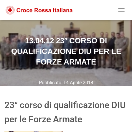
Salta
Passa
Passa
al
alla
al
NAVIG
contenuto
navigazione
footer
13.04.12 23° CORSO DI
QUALIFICAZIONE DIU PER LE
FORZE ARMATE
Pubblicato il
4 Aprile 2014
23° corso di qualificazione DIU
per le Forze Armate