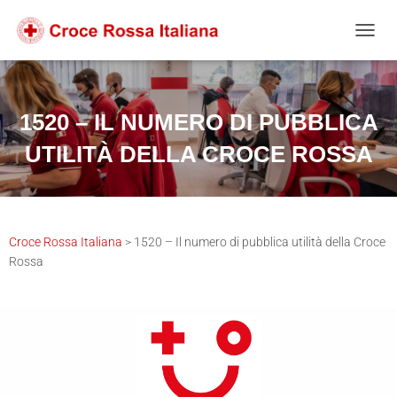
Salta
Passa
Passa
al
alla
al
NAVIG
contenuto
navigazione
footer
1520 – IL NUMERO DI PUBBLICA
UTILITÀ DELLA CROCE ROSSA
Croce Rossa Italiana
>
1520 – Il numero di pubblica utilità della Croce
Rossa