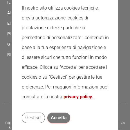
IL MODELLO 231 DELLA CROCE ROSSA ITALIANA
Il nostro sito utilizza cookies tecnici e,
ALBO FORNITORI
previa autorizzazione, cookies di
ELENCO AVVOCATI
profilazione di terze parti che ci
PRIVACY
permettono di personalizzare i contenuti in
GESTIONALE GAIA
base alla tua esperienza di navigazione e
RED CLOUD
di essere sicuri che tutto funzioni in modo
efficace. Clicca su "Accetta" per accettare i
cookies o su "Gestisci" per gestire le tue
preferenze.
Per maggiori informazioni puoi
consultare la nostra
privacy policy.
Gestisci
Accetta
Copyright © 2020 - Tutti i diritti riservati - Associazione della Croce Rossa Italiana, Via
Bernardino Ramazzini 31 - 00151 - Roma, Tel.: 065510 - P.I. e C.F. 13669721006 -