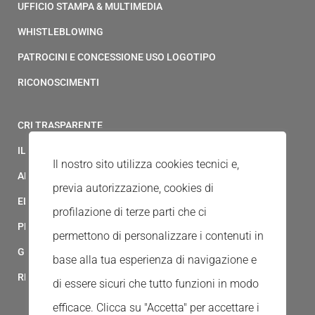
UFFICIO STAMPA & MULTIMEDIA
WHISTLEBLOWING
PATROCINI E CONCESSIONE USO LOGOTIPO
RICONOSCIMENTI
CRI TRASPARENTE
IL MODELLO 231 DELLA CROCE ROSSA ITALIANA
Il nostro sito utilizza cookies tecnici e,
ALBO FORNITORI
previa autorizzazione, cookies di
ELENCO AVVOCATI
profilazione di terze parti che ci
PRIVACY
permettono di personalizzare i contenuti in
GESTIONALE GAIA
base alla tua esperienza di navigazione e
RED CLOUD
di essere sicuri che tutto funzioni in modo
efficace. Clicca su "Accetta" per accettare i