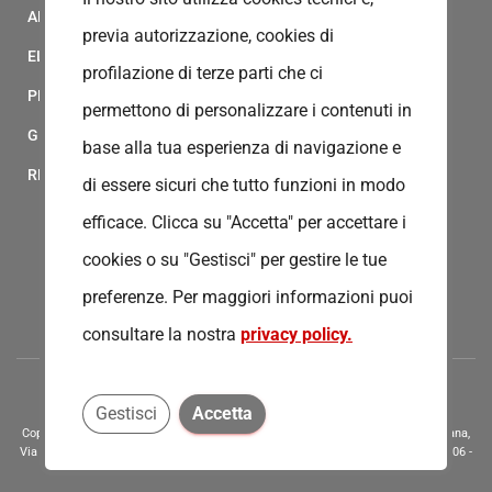
ALBO FORNITORI
previa autorizzazione, cookies di
ELENCO AVVOCATI
profilazione di terze parti che ci
PRIVACY
permettono di personalizzare i contenuti in
GESTIONALE GAIA
base alla tua esperienza di navigazione e
RED CLOUD
di essere sicuri che tutto funzioni in modo
efficace. Clicca su "Accetta" per accettare i
cookies o su "Gestisci" per gestire le tue
preferenze.
Per maggiori informazioni puoi
consultare la nostra
privacy policy.
Gestisci
Accetta
Copyright © 2020 - Tutti i diritti riservati - Associazione della Croce Rossa Italiana,
Via Bernardino Ramazzini 31 - 00151 - Roma, Tel.: 065510 - P.I. e C.F. 13669721006 -
Codice Univoco Fatturazione Elettronica - KRRH6B9