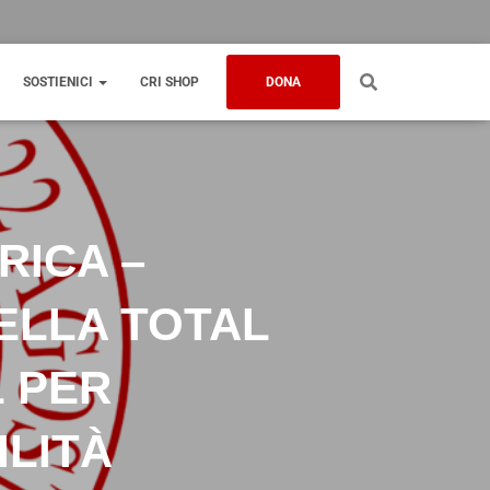
SOSTIENICI
CRI SHOP
DONA
RICA –
ELLA TOTAL
 PER
ILITÀ