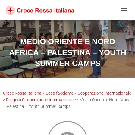
Salta
Passa
Passa
al
alla
al
NAVIG
contenuto
navigazione
footer
MEDIO ORIENTE E NORD
AFRICA – PALESTINA – YOUTH
SUMMER CAMPS
Croce Rossa Italiana
>
Cosa facciamo
>
Cooperazione Internazionale
>
Progetti Cooperazione Internazionale
>
Medio Oriente e Nord Africa
– Palestina – Youth Summer Camps