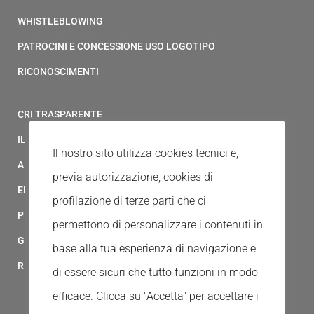
WHISTLEBLOWING
PATROCINI E CONCESSIONE USO LOGOTIPO
RICONOSCIMENTI
CRI TRASPARENTE
IL MODELLO 231 DELLA CROCE ROSSA ITALIANA
Il nostro sito utilizza cookies tecnici e,
ALBO FORNITORI
previa autorizzazione, cookies di
ELENCO AVVOCATI
profilazione di terze parti che ci
PRIVACY
permettono di personalizzare i contenuti in
GESTIONALE GAIA
base alla tua esperienza di navigazione e
RED CLOUD
di essere sicuri che tutto funzioni in modo
efficace. Clicca su "Accetta" per accettare i