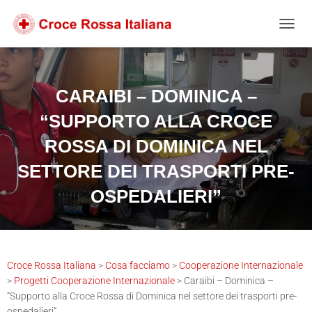
Salta
Passa
Passa
al
alla
al
NAVIG
contenuto
navigazione
footer
CARAIBI – DOMINICA –
“SUPPORTO ALLA CROCE
ROSSA DI DOMINICA NEL
SETTORE DEI TRASPORTI PRE-
OSPEDALIERI”
Croce Rossa Italiana
>
Cosa facciamo
>
Cooperazione Internazionale
>
Progetti Cooperazione Internazionale
>
Caraibi – Dominica –
“Supporto alla Croce Rossa di Dominica nel settore dei trasporti pre-
ospedalieri”