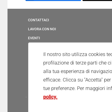
CONTATTACI
LAVORA CON NOI
EVENTI
SERVIZIO CIVILE
Il nostro sito utilizza cookies t
UFFICIO STAMPA & MULTIMEDIA
profilazione di terze parti che 
WHISTLEBLOWING
alla tua esperienza di navigazio
PATROCINI E CONCESSIONE USO LOGOTIPO
efficace. Clicca su "Accetta" per
RICONOSCIMENTI
tue preferenze.
Per maggiori in
policy.