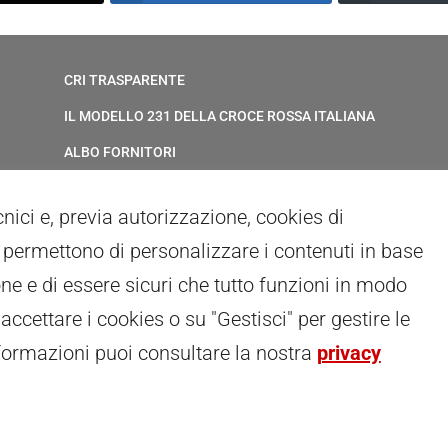
CRI TRASPARENTE
IL MODELLO 231 DELLA CROCE ROSSA ITALIANA
ALBO FORNITORI
ELENCO AVVOCATI
ecnici e, previa autorizzazione, cookies di
PRIVACY
ci permettono di personalizzare i contenuti in base
GESTIONALE GAIA
ne e di essere sicuri che tutto funzioni in modo
RED CLOUD
 accettare i cookies o su "Gestisci" per gestire le
formazioni puoi consultare la nostra
privacy