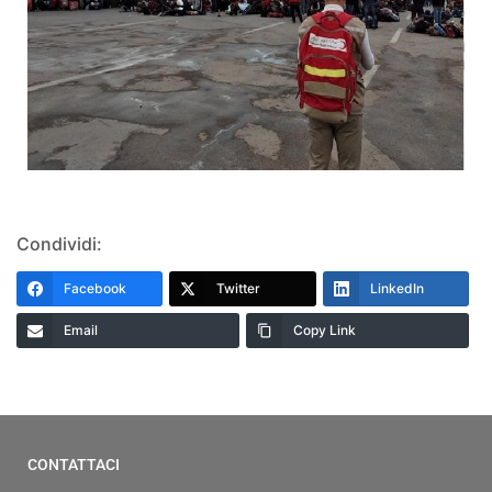
Condividi:
Facebook
Twitter
LinkedIn
Email
Copy Link
CONTATTACI