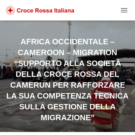
Salta
Passa
Passa
al
alla
al
NAVIG
contenuto
navigazione
footer
AFRICA OCCIDENTALE –
CAMEROON – MIGRATION
“SUPPORTO ALLA SOCIETÀ
DELLA CROCE ROSSA DEL
CAMERUN PER RAFFORZARE
LA SUA COMPETENZA TECNICA
SULLA GESTIONE DELLA
MIGRAZIONE”