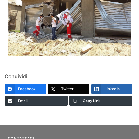
Condividi:
Facebook
Twitter
LinkedIn
Email
Copy Link
CONTATTACI