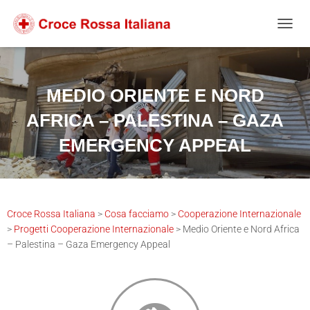
Salta
Passa
Passa
al
alla
al
NAVIG
contenuto
navigazione
footer
MEDIO ORIENTE E NORD
AFRICA – PALESTINA – GAZA
EMERGENCY APPEAL
Croce Rossa Italiana
>
Cosa facciamo
>
Cooperazione Internazionale
>
Progetti Cooperazione Internazionale
>
Medio Oriente e Nord Africa
– Palestina – Gaza Emergency Appeal