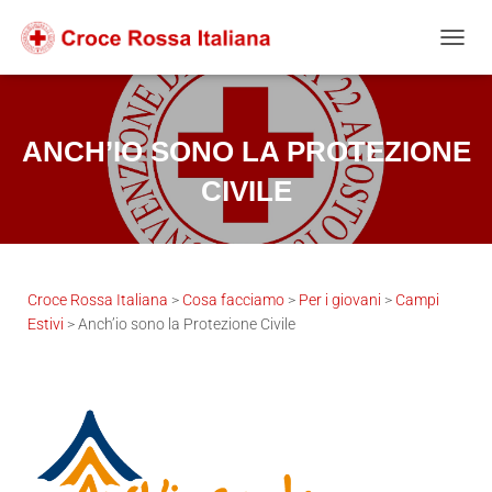
Salta
Passa
Passa
al
alla
al
NAVIG
contenuto
navigazione
footer
ANCH’IO SONO LA PROTEZIONE
CIVILE
Croce Rossa Italiana
>
Cosa facciamo
>
Per i giovani
>
Campi
Estivi
>
Anch’io sono la Protezione Civile