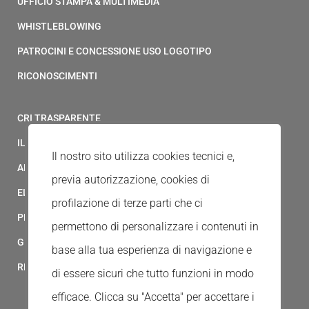
UFFICIO STAMPA & MULTIMEDIA
WHISTLEBLOWING
PATROCINI E CONCESSIONE USO LOGOTIPO
RICONOSCIMENTI
CRI TRASPARENTE
IL MODELLO 231 DELLA CROCE ROSSA ITALIANA
Il nostro sito utilizza cookies tecnici e,
ALBO FORNITORI
previa autorizzazione, cookies di
ELENCO AVVOCATI
profilazione di terze parti che ci
PRIVACY
permettono di personalizzare i contenuti in
GESTIONALE GAIA
base alla tua esperienza di navigazione e
RED CLOUD
di essere sicuri che tutto funzioni in modo
efficace. Clicca su "Accetta" per accettare i