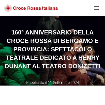
Salta
Passa
Passa
al
alla
al
NAVIG
contenuto
navigazione
footer
160° ANNIVERSARIO DELLA
CROCE ROSSA DI BERGAMO E
PROVINCIA: SPETTACOLO
TEATRALE DEDICATO A HENRY
DUNANT AL TEATRO DONIZETTI
Pubblicato il
11 Settembre 2024