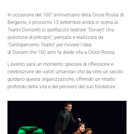
In occasione del 160° anniversario della Croce Rossa di
Bergamo, il prossimo 13 settembre andrà in scena al
Teatro Donizetti lo spettacolo teatrale
“Dunant: Una
questione di principio”
, pensata e realizzata da
“Centopercento Teatro”
per rivivere l’idea
di Dunant che 160 anni fa diede vita a Croce Rossa.
L’evento sarà un momento speciale di riflessione e
celebrazione dei valori umanitari che da oltre un secolo
guidano questa organizzazione, offrendo un ritratto
profondo della vita e del pensiero del suo fondatore.