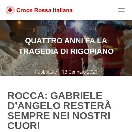
Salta
Passa
Passa
al
alla
al
NAVIG
contenuto
navigazione
footer
QUATTRO ANNI FA LA
TRAGEDIA DI RIGOPIANO
Pubblicato il
18 Gennaio 2021
ROCCA: GABRIELE
D’ANGELO RESTERÀ
SEMPRE NEI NOSTRI
CUORI