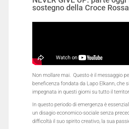
NEVER GIVE UP: parte oggi
sostegno della Croce Rossa
Non mollare mai. Questo è il messaggio pe
beneficenza fondata da Lapo Elkann, che si p
impegnata in questi giorni su tutto il territo
In questo periodo di emergenza è essenziale
un disagio economico-sociale senza preced
difficoltà il suo spirito creativo, la sua p