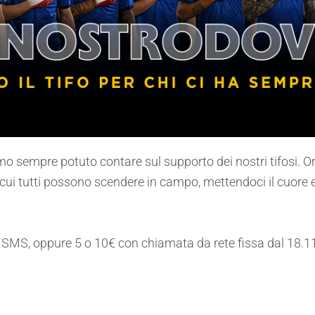
o sempre potuto contare sul supporto dei nostri tifosi. Ora s
n cui tutti possono scendere in campo, mettendoci il cuore 
 SMS, oppure 5 o 10€ con chiamata da rete fissa dal 18.1