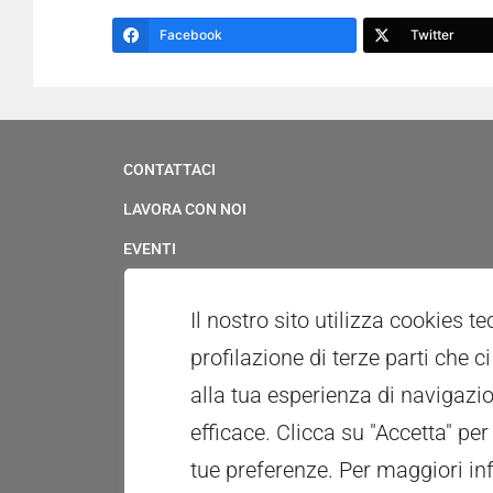
Facebook
Twitter
CONTATTACI
LAVORA CON NOI
EVENTI
SERVIZIO CIVILE
Il nostro sito utilizza cookies t
UFFICIO STAMPA & MULTIMEDIA
profilazione di terze parti che 
WHISTLEBLOWING
alla tua esperienza di navigazio
PATROCINI E CONCESSIONE USO LOGOTIPO
efficace. Clicca su "Accetta" per
RICONOSCIMENTI
tue preferenze.
Per maggiori in