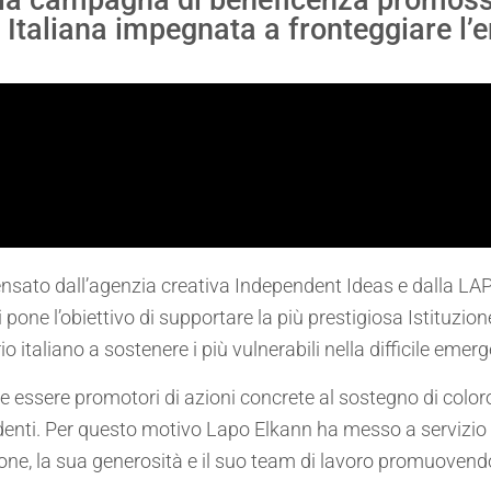
 la campagna di beneficenza promos
 Italiana impegnata a fronteggiare l
nsato dall’agenzia creativa Independent Ideas e dalla LA
one l’obiettivo di supportare la più prestigiosa Istituzion
rio italiano a sostenere i più vulnerabili nella difficile eme
 essere promotori di azioni concrete al sostegno di color
enti. Per questo motivo Lapo Elkann ha messo a servizio
assione, la sua generosità e il suo team di lavoro promuove