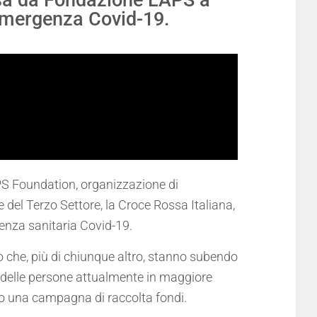
sa da Fondazione LAPS a
’emergenza Covid-19.
PS Foundation, organizzazione di
e del Terzo Settore, la Croce Rossa Italiana,
rgenza sanitaria Covid-19.
o che, più di chiunque altro, stanno subendo
 delle persone attualmente in maggiore
ndo una campagna di raccolta fondi.