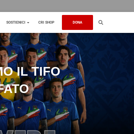
SOSTIENICI
CRI SHOP
DONA
O IL TIFO
IFATO