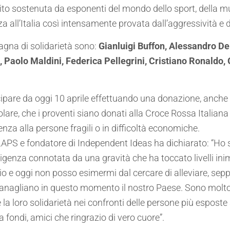
ito sostenuta da esponenti del mondo dello sport, della musi
nza all’Italia così intensamente provata dall’aggressività e
gna di solidarietà sono:
Gianluigi Buffon, Alessandro De
Paolo Maldini, Federica Pellegrini, Cristiano Ronaldo, 
tecipare da oggi 10 aprile effettuando una donazione, anche
olare, che i proventi siano donati alla Croce Rossa Italiana 
a alla persone fragili o in difficoltà economiche.
APS e fondatore di Independent Ideas ha dichiarato: “Ho s
ntigenza connotata da una gravità che ha toccato livelli in
io e oggi non posso esimermi dal cercare di alleviare, sepp
ttanagliano in questo momento il nostro Paese. Sono molto fe
 la loro solidarietà nei confronti delle persone più espost
fondi, amici che ringrazio di vero cuore”.