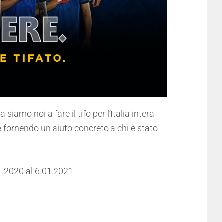
iamo noi a fare il tifo per l’Italia intera
e fornendo un aiuto concreto a chi è stato
1.2020 al 6.01.2021