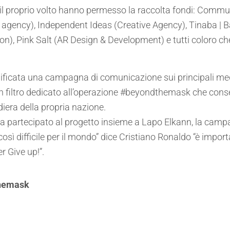
o il proprio volto hanno permesso la raccolta fondi: Com
ency), Independent Ideas (Creative Agency), Tinaba | Ban
on), Pink Salt (AR Design & Development) e tutti coloro ch
ificata una campagna di comunicazione sui principali media 
 filtro dedicato all’operazione #beyondthemask che consentir
diera della propria nazione.
a partecipato al progetto insieme a Lapo Elkann, la campa
osì difficile per il mondo” dice Cristiano Ronaldo “è import
r Give up!”.
themask