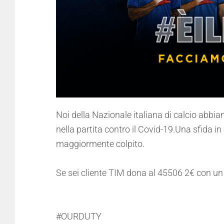
Noi della Nazionale italiana di calcio abbiam
nella partita contro il Covid-19.Una sfida i
maggiormente colpito.
Se sei cliente TIM dona al 45506 2€ con un
#OURDUTY