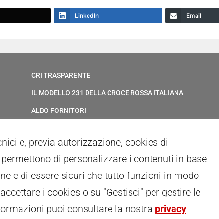
LinkedIn
Email
CRI TRASPARENTE
IL MODELLO 231 DELLA CROCE ROSSA ITALIANA
ALBO FORNITORI
ELENCO AVVOCATI
ecnici e, previa autorizzazione, cookies di
PRIVACY
ci permettono di personalizzare i contenuti in base
GESTIONALE GAIA
ne e di essere sicuri che tutto funzioni in modo
RED CLOUD
 accettare i cookies o su "Gestisci" per gestire le
formazioni puoi consultare la nostra
privacy