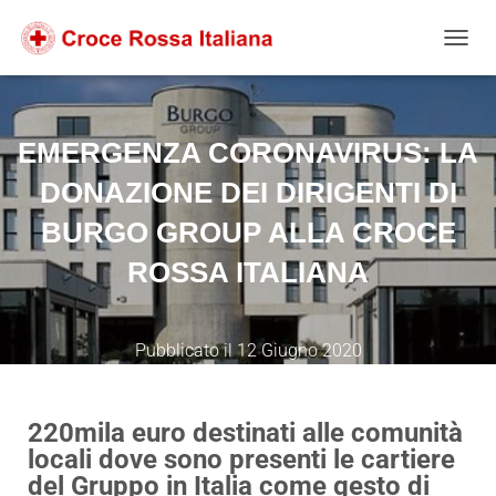
Salta
Passa
Passa
al
alla
al
NAVIG
contenuto
navigazione
footer
EMERGENZA CORONAVIRUS: LA
DONAZIONE DEI DIRIGENTI DI
BURGO GROUP ALLA CROCE
ROSSA ITALIANA
Pubblicato il
12 Giugno 2020
220mila euro destinati alle comunità
locali dove sono presenti le cartiere
del Gruppo in Italia come gesto di