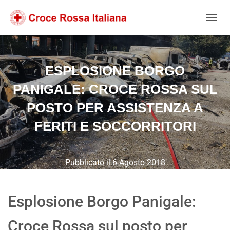
Salta
Passa
Passa
al
alla
al
NAVIG
contenuto
navigazione
footer
ESPLOSIONE BORGO
PANIGALE: CROCE ROSSA SUL
POSTO PER ASSISTENZA A
FERITI E SOCCORRITORI
Pubblicato il
6 Agosto 2018
Esplosione Borgo Panigale:
Croce Rossa sul posto per