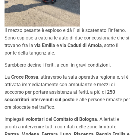
Il mezzo pesante è esploso e dà lì si è scatenato l’inferno.
Sono esplose a catena le auto di due concessionarie che si
trovano fra la
via Emilia
e
via Caduti di Amola
, sotto il
ponte della tangenziale.
Sarebbero decine i feriti, alcuni in gravi condizioni.
La
Croce Rossa
, attraverso la sala operativa regionale, si è
attivata immediatamente con ambulanze e mezzi di
soccorso per portare assistenza ai feriti, a più di
250
soccorritori intervenuti sul posto
e alle persone rimaste per
ore bloccate nel traffico.
Impiegati
volontari
del
Comitato di Bologna
. Allertati e
pronti a intervenire tutti i comitati delle zone limitrofe:
Parma, Modena, Ferrara, Lugo. Piacenza, Reggio Emilia e