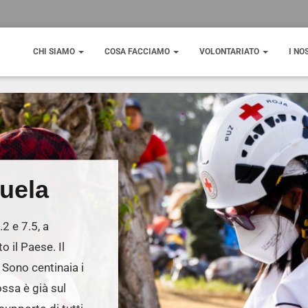
CHI SIAMO
COSA FACCIAMO
VOLONTARIATO
I NO
uela
2 e 7.5, a
o il Paese. Il
. Sono centinaia i
ossa è già sul