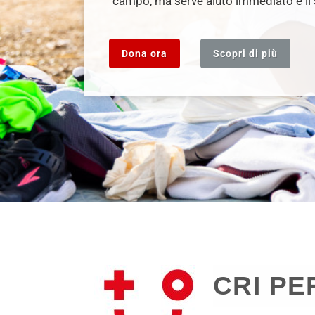
campo, ma serve aiuto immediato e il s
Dona ora
Scopri di più
CRI PE