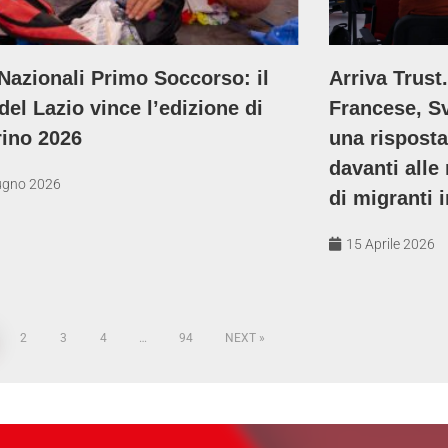
Nazionali Primo Soccorso: il
Arriva Trust
del Lazio vince l’edizione di
Francese, S
rino 2026
una risposta
davanti alle
ugno 2026
di migranti 
15 Aprile 2026
2
3
4
…
94
NEXT