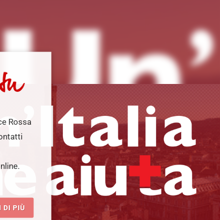
oce Rossa
ontatti
nline.
 DI PIÙ