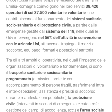
Croce Rossa Italiana, Anpas e Misericordie d’Italia in
Emilia-Romagna coinvolgono nei loro servizi
38.420
operatori di cui 37.500 volontari e volontarie
, che
contribuiscono al funzionamento dei
sistemi sanitario,
socio-sanitario e di protezione civile
, a partire dalle
emergenze gestite dal
sistema del 118
, nelle quali le
Odv intervengono
nel 56% dell’attività in convenzione
con le aziende Usl
, attraverso l’impiego di mezzi di
soccorso, equipaggi formati e postazioni territoriali.
Tra gli altri ambiti di operatività, nei quali l’impegno delle
organizzazioni di volontariato è fondamentale, ci sono
il
trasporto sanitario e sociosanitario
programmato
(dimissioni protette con
accompagnamento di persone fragili, trasferimenti intra
e inter-ospedalieri, assistenza e presidi di soccorso
durante manifestazioni pubbliche),
la protezione
civile
(interventi in scenari di emergenza e catastrofe,
gestione dei campi di accoglienza, ecc.) e
l’area sociale