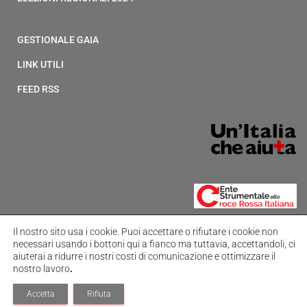
GESTIONALE GAIA
LINK UTILI
FEED RSS
Il nostro sito usa i cookie.
Puoi accettare o rifiutare i cookie non
necessari usando i bottoni qui a fianco ma tuttavia,
accettandoli, ci
800-065510
aiuterai a ridurre i nostri costi di comunicazione e ottimizzare il
nostro lavoro
.
Hestia | Sviluppato da
ThemeIsle
Accetta
Rifiuta