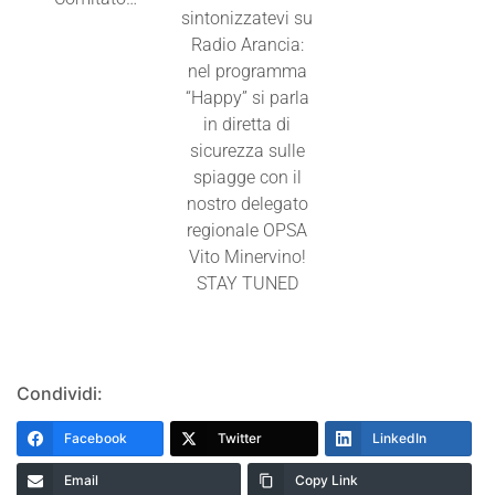
sintonizzatevi su
Radio Arancia:
nel programma
“Happy” si parla
in diretta di
sicurezza sulle
spiagge con il
nostro delegato
regionale OPSA
Vito Minervino!
STAY TUNED
Condividi:
Facebook
Twitter
LinkedIn
Email
Copy Link