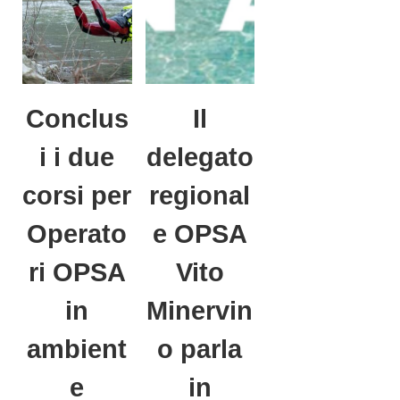
Conclus
Il
i i due
delegato
corsi per
regional
Operato
e OPSA
ri OPSA
Vito
in
Minervin
ambient
o parla
e
in