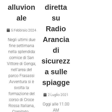
alluvion
diretta
ale
su
Radio
5 Febbraio 2024
Arancia
Negli ultimi due
fine settimana
di
nella splendida
cornice di San
sicurezz
Vittore di Genga,
nell’area del
a sulle
parco Frasassi
spiagge
Avventura si è
svolta la
formazione del
2 Luglio 2021
corso di Croce
Oggi alle 11.00
Rossa Italiana,
AM
Comitato…