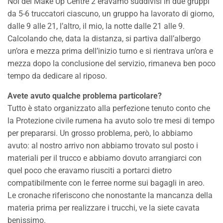
Noi del Make Up Centre 2 eravamo suddivisi in due gruppi
da 5-6 truccatori ciascuno, un gruppo ha lavorato di giorno,
dalle 9 alle 21, l’altro, il mio, la notte dalle 21 alle 9.
Calcolando che, data la distanza, si partiva dall’albergo
un’ora e mezza prima dell’inizio turno e si rientrava un’ora e
mezza dopo la conclusione del servizio, rimaneva ben poco
tempo da dedicare al riposo.
Avete avuto qualche problema particolare?
Tutto è stato organizzato alla perfezione tenuto conto che
la Protezione civile rumena ha avuto solo tre mesi di tempo
per prepararsi. Un grosso problema, però, lo abbiamo
avuto: al nostro arrivo non abbiamo trovato sul posto i
materiali per il trucco e abbiamo dovuto arrangiarci con
quel poco che eravamo riusciti a portarci dietro
compatibilmente con le ferree norme sui bagagli in areo.
Le cronache riferiscono che nonostante la mancanza della
materia prima per realizzare i trucchi, ve la siete cavata
benissimo.