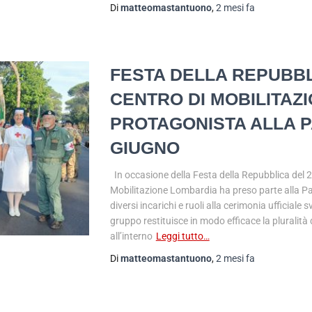
Di
matteomastantuono
,
2 mesi
fa
FESTA DELLA REPUBBLI
CENTRO DI MOBILITAZ
PROTAGONISTA ALLA P
GIUGNO
In occasione della Festa della Repubblica del 2
Mobilitazione Lombardia ha preso parte alla P
diversi incarichi e ruoli alla cerimonia ufficiale 
gruppo restituisce in modo efficace la pluralità 
all’interno
Leggi tutto…
Di
matteomastantuono
,
2 mesi
fa