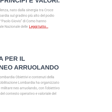
RINCIPI E VALORI.
nza, nato dalla sinergia tra Croce
bardia sul gradino più alto del podio
eo “Paolo Giovio” di Como hanno
nale Nazionale delle
Leggi tutto…
 PER IL
 NEO ARRUOLANDO
ombardia Obiettivi e contenuti della
 Mobilitazione Lombardia ha organizzato
militare neo arruolando, con l’obiettivo
el contesto operativo e valoriale del