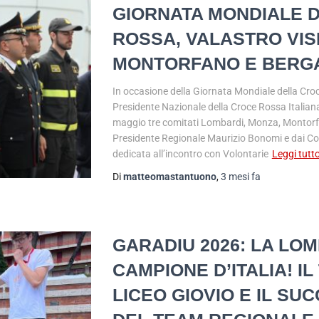
GIORNATA MONDIALE 
ROSSA, VALASTRO VIS
MONTORFANO E BERG
In occasione della Giornata Mondiale della Cro
Presidente Nazionale della Croce Rossa Italiana
maggio tre comitati Lombardi, Monza, Monto
Presidente Regionale Maurizio Bonomi e dai Con
dedicata all’incontro con Volontarie
Leggi tutt
Di
matteomastantuono
,
3 mesi
fa
GARADIU 2026: LA LO
CAMPIONE D’ITALIA! I
LICEO GIOVIO E IL S