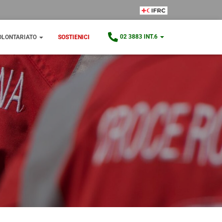
IFRC Member
02 3883 INT.6
OLONTARIATO
SOSTIENICI