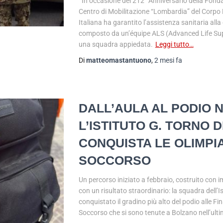
In occasione del 212° Anniversario della Fondazi
Centro di Mobilitazione “Lombardia” del Corpo 
Italiana ha garantito l’assistenza sanitaria all
composto da un’équipe ALS (Advanced Life Sup
una squadra appiedata.
Leggi tutto…
Di
matteomastantuono
,
2 mesi
fa
DALL’AULA AL PODIO 
L’ISTITUTO G. TORNO 
CONQUISTA LE OLIMPIA
SOCCORSO
Un percorso iniziato a febbraio, costruito con 
con un risultato straordinario: la squadra dell’
conquistato il gradino più alto del podio alle Fin
Soccorso che si sono tenute a Bolzano nell’ulti