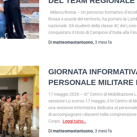
DEL TEAM REGIONALE P
Milano/Roma – Un percorso formativo d’eccelle
Rossa e scuole del territorio, ha portato la Lom
nazionale. Gli studenti della classe 4C del Lic
conquistato il titolo di Campioni d’Italia alla Fi
Di
matteomastantuono
,
3 mesi
fa
GIORNATA INFORMATIVA
PERSONALE MILITARE
17 maggio 2026 – III° Centro di Mobilitazione L
sessione Lo scorso 17 maggio, il III Centro di
una sessione informativa dedicata al personale 
di accompagnare i discenti nella comprensione d
Corpo.
Leggi tutto…
Di
matteomastantuono
,
3 mesi
fa