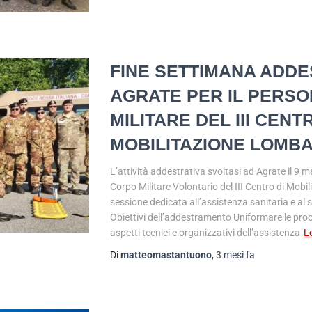
FINE SETTIMANA ADDE
AGRATE PER IL PERS
MILITARE DEL III CENT
MOBILITAZIONE LOMB
L’attività addestrativa svoltasi ad Agrate il 9 
Corpo Militare Volontario del III Centro di Mob
sessione dedicata all’assistenza sanitaria e al s
Obiettivi dell’addestramento Uniformare le proc
aspetti tecnici e organizzativi dell’assistenza
L
Di
matteomastantuono
,
3 mesi
fa