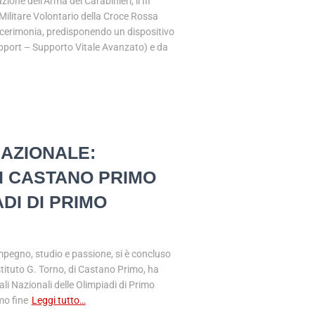
one dell’Arma dei Carabinieri, il III
Militare Volontario della Croce Rossa
a cerimonia, predisponendo un dispositivo
port – Supporto Vitale Avanzato) e da
NAZIONALE:
DI CASTANO PRIMO
DI DI PRIMO
impegno, studio e passione, si è concluso
Istituto G. Torno, di Castano Primo, ha
ali Nazionali delle Olimpiadi di Primo
mo fine
Leggi tutto…