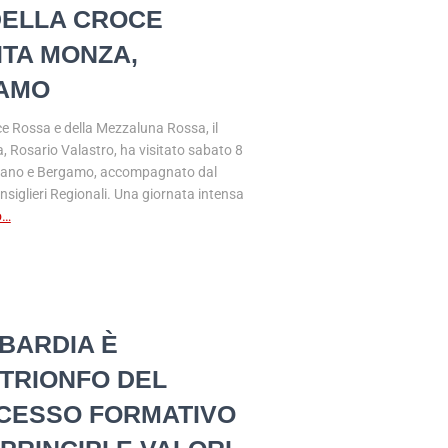
DELLA CROCE
ITA MONZA,
AMO
ce Rossa e della Mezzaluna Rossa, il
, Rosario Valastro, ha visitato sabato 8
rfano e Bergamo, accompagnato dal
siglieri Regionali. Una giornata intensa
o…
MBARDIA È
L TRIONFO DEL
UCCESSO FORMATIVO