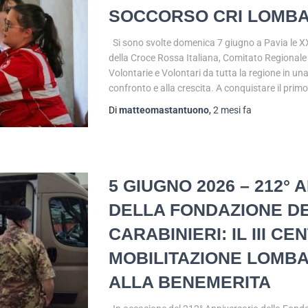
SOCCORSO CRI LOMBA
Si sono svolte domenica 7 giugno a Pavia le X
della Croce Rossa Italiana, Comitato Regional
Volontarie e Volontari da tutta la regione in un
confronto e alla crescita. A conquistare il prim
Di
matteomastantuono
,
2 mesi
fa
5 GIUGNO 2026 – 212°
DELLA FONDAZIONE DE
CARABINIERI: IL III CE
MOBILITAZIONE LOMBA
ALLA BENEMERITA