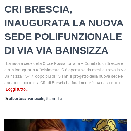
CRI BRESCIA,
INAUGURATA LA NUOVA
SEDE POLIFUNZIONALE
DI VIA VIA BAINSIZZA
La nuova sede della Croce Rossa Italiana – Comitato di Brescia è
stata inaugurata ufficialmente. Già operativa da mesi, si trova in Via
Bainsizza 15-17: dopo più di 15 anni il progetto della nuova sede è
andato in porto e la CRI di Brescia ha finalmente “una casa tutta
Leggi tutto…
Di
albertosalvaneschi
,
5 anni
fa