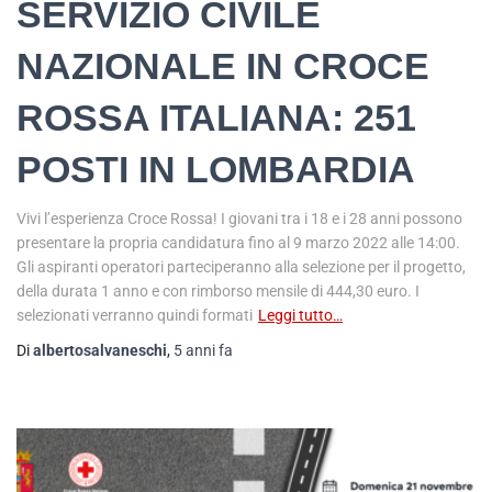
SERVIZIO CIVILE
NAZIONALE IN CROCE
ROSSA ITALIANA: 251
POSTI IN LOMBARDIA
Vivi l’esperienza Croce Rossa! I giovani tra i 18 e i 28 anni possono
presentare la propria candidatura fino al 9 marzo 2022 alle 14:00.
Gli aspiranti operatori parteciperanno alla selezione per il progetto,
della durata 1 anno e con rimborso mensile di 444,30 euro. I
selezionati verranno quindi formati
Leggi tutto…
Di
albertosalvaneschi
,
5 anni
fa