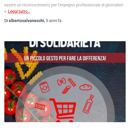
essere un riconoscimento per l’impegno professionale di giornalisti
e
Leggi tutto…
Di
albertosalvaneschi
,
5 anni
fa