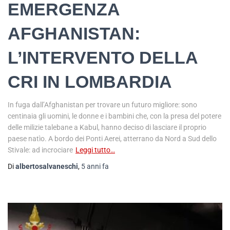
EMERGENZA
AFGHANISTAN:
L’INTERVENTO DELLA
CRI IN LOMBARDIA
In fuga dall’Afghanistan per trovare un futuro migliore: sono
centinaia gli uomini, le donne e i bambini che, con la presa del potere
delle milizie talebane a Kabul, hanno deciso di lasciare il proprio
paese natìo. A bordo dei Ponti Aerei, atterrano da Nord a Sud dello
Stivale: ad incrociare
Leggi tutto…
Di
albertosalvaneschi
,
5 anni
fa