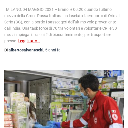
MILANO, 04 MAGGIO 2021 – Erano le 00.20 quando l’ultimo
mezzo della Croce Rossa Italiana ha lasciato l’aeroporto di Orio al
Serio (BG), con a bordo i passeggeri dell’ultimo volo proveniente
dall’India. Una task force di 70 tra volontari e volontarie CRI e 30
mezzi impiegati, tra cui 2 di biocontenimento, per trasportare
presso
Leggi tutto…
Di
albertosalvaneschi
,
5 anni
fa