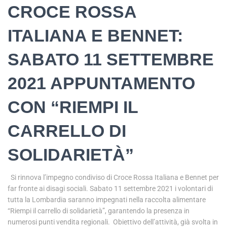
CROCE ROSSA
ITALIANA E BENNET:
SABATO 11 SETTEMBRE
2021 APPUNTAMENTO
CON “RIEMPI IL
CARRELLO DI
SOLIDARIETÀ”
Si rinnova l’impegno condiviso di Croce Rossa Italiana e Bennet per
far fronte ai disagi sociali. Sabato 11 settembre 2021 i volontari di
tutta la Lombardia saranno impegnati nella raccolta alimentare
“Riempi il carrello di solidarietà”, garantendo la presenza in
numerosi punti vendita regionali. Obiettivo dell’attività, già svolta in