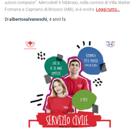
azioni compiute”. Mercoledì 9 febbraio, nella cornice di Villa Walter
Fontana a Capriano di Briosco (MB), si è svolta
Leggi tutto…
Di
albertosalvaneschi
,
4 anni
fa