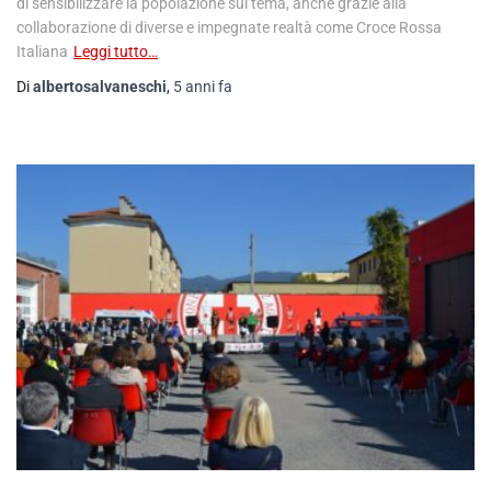
di sensibilizzare la popolazione sul tema, anche grazie alla
collaborazione di diverse e impegnate realtà come Croce Rossa
Italiana
Leggi tutto…
Di
albertosalvaneschi
,
5 anni
fa