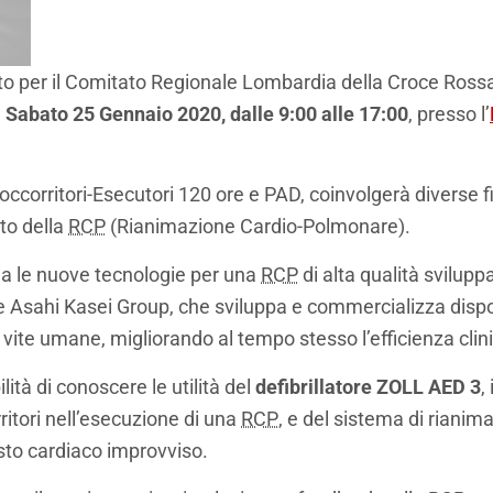
o per il Comitato Regionale Lombardia della Croce Rossa I
à
Sabato 25 Gennaio 2020, dalle 9:00 alle 17:00
, presso l’
Soccorritori-Esecutori 120 ore e PAD, coinvolgerà diverse f
nto della
RCP
(Rianimazione Cardio-Polmonare).
na le nuove tecnologie per una
RCP
di alta qualità svilup
 Asahi Kasei Group, che sviluppa e commercializza dispo
 vite umane, migliorando al tempo stesso l’efficienza clin
ità di conoscere le utilità del
defibrillatore ZOLL AED 3
,
ritori nell’esecuzione di una
RCP
, e del sistema di riani
resto cardiaco improvviso.