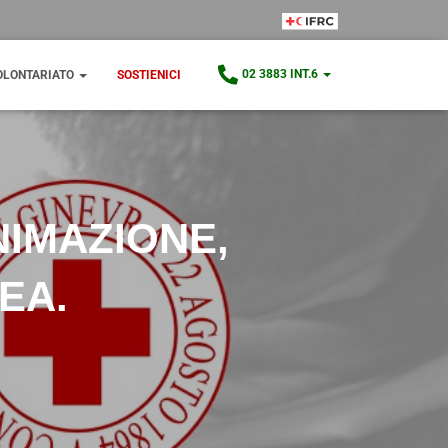
IFRC Member
02 3883 INT.6
OLONTARIATO
SOSTIENICI
NIMAZIONE,
NEA.