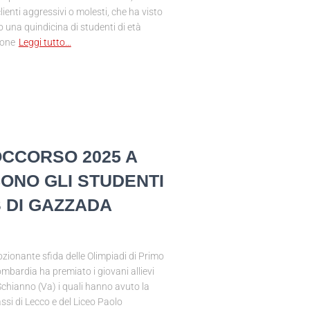
ienti aggressivi o molesti, che ha visto
 una quindicina di studenti di età
ione
Leggi tutto…
OCCORSO 2025 A
ONO GLI STUDENTI
S DI GAZZADA
onante sfida delle Olimpiadi di Primo
mbardia ha premiato i giovani allievi
Schianno (Va) i quali hanno avuto la
ssi di Lecco e del Liceo Paolo