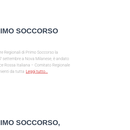
PRIMO SOCCORSO
e Regionali di Primo Soccorso la
 7 settembre a Nova Milanese, è andato
oce Rossa Italiana – Comitato Regionale
ienti da tutta
Leggi tutto…
RIMO SOCCORSO,