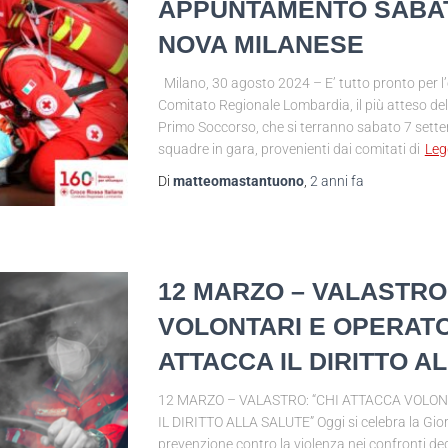
APPUNTAMENTO SABAT
NOVA MILANESE
Milano, 30 agosto 2024 – E’ tutto pronto per l
Comitato Regionale Lombardia, il più atteso dell’
Primo Soccorso, che si terranno sabato 7 sett
squadre in gara, provenienti dai comitati di
Leg
Di
matteomastantuono
,
2 anni
fa
12 MARZO – VALASTRO
VOLONTARI E OPERATO
ATTACCA IL DIRITTO A
12 MARZO – VALASTRO: “CHI ATTACCA VOLON
IL DIRITTO ALLA SALUTE” Oggi si celebra la Gio
prevenzione contro la violenza nei confronti degl