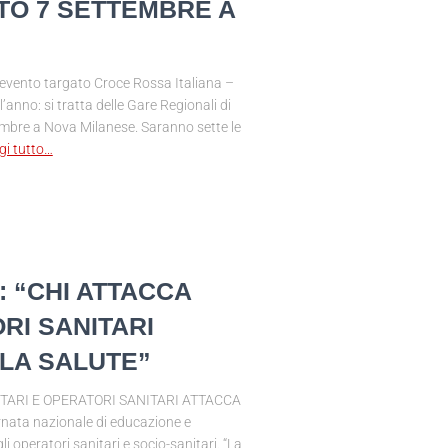
O 7 SETTEMBRE A
’evento targato Croce Rossa Italiana –
anno: si tratta delle Gare Regionali di
embre a Nova Milanese. Saranno sette le
gi tutto…
: “CHI ATTACCA
RI SANITARI
LLA SALUTE”
TARI E OPERATORI SANITARI ATTACCA
rnata nazionale di educazione e
i operatori sanitari e socio-sanitari. “La