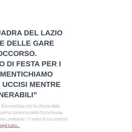
ADRA DEL LAZIO
NE DELLE GARE
SOCCORSO.
 DI FESTA PER I
IMENTICHIAMO
 UCCISI MENTRE
NERABILI”
è conclusa con la vittoria della
di primo Soccorso della Croce Rossa
omma Lombardo, 17 team di soccorritori
eggi tutto…