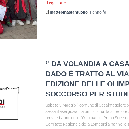
Leggi tutto…
Di
matteomastantuono
,
1 anno
fa
” DA VOLANDIA A CAS
DADO È TRATTO AL VIA
EDIZIONE DELLE OLIMP
SOCCORSO PER STUDE
Sabato 3 Maggio il comune di Casalmaggiore osp
sessantasei giovani alunni di quarta superiore c
terza edizione delle “Olimpiadi di Primo Soccors
Comitato Regionale della Lombardia hanno lo s