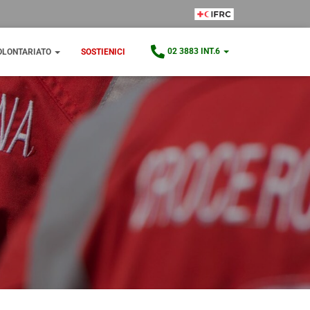
IFRC Member
02 3883 INT.6
OLONTARIATO
SOSTIENICI