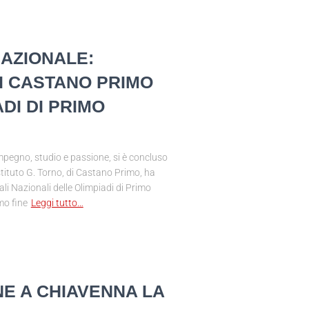
NAZIONALE:
DI CASTANO PRIMO
DI DI PRIMO
impegno, studio e passione, si è concluso
stituto G. Torno, di Castano Primo, ha
ali Nazionali delle Olimpiadi di Primo
mo fine
Leggi tutto…
E A CHIAVENNA LA