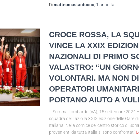
Di
matteomastantuono
,
1 anno
fa
CROCE ROSSA, LA SQU
VINCE LA XXIX EDIZIO
NAZIONALI DI PRIMO 
VALASTRO: “UN GIORNO
VOLONTARI. MA NON D
OPERATORI UMANITARI
PORTANO AIUTO A VUL
Somma Lombardo (VA), 15 settembre 2024 – Si 
squadra del Lazio la XXIX edizione delle Gare 
Italiana. Nella cornice del centro storico di S
provenienti da tutta Italia si sono confrontati
L