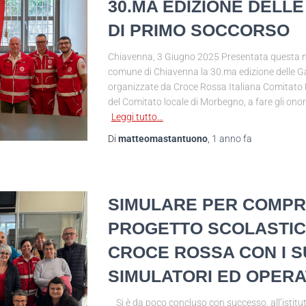
30.MA EDIZIONE DELL
DI PRIMO SOCCORSO
Chiavenna, 3 Giugno 2025 Presentata questa mat
comune di Chiavenna la 30.ma edizione delle G
organizzate da Croce Rossa Italiana Comitato 
del Comitato locale di Morbegno, a fare gli ono
Leggi tutto…
Di
matteomastantuono
,
1 anno
fa
SIMULARE PER COMPR
PROGETTO SCOLASTIC
CROCE ROSSA CON I S
SIMULATORI ED OPERA
Si è da poco concluso con successo, all’istitu