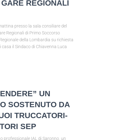
E GARE REGIONALI
tina presso la sala consiliare del
are Regionali di Primo Soccorso
Regionale della Lombardia su richiesta
ri casa il Sindaco di Chiavenna Luca
ENDERE” UN
O SOSTENUTO DA
UOI TRUCCATORI-
TORI SEP
to professionale IAL di Saronno, un