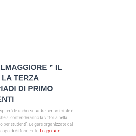
ALMAGGIORE ” IL
 LA TERZA
IADI DI PRIMO
NTI
iterà le undici squadre per un totale di
he si contenderanno la vittoria nella
o per studenti”. Le gare organizzate dal
copo di diffondere la
Leggi tutto…