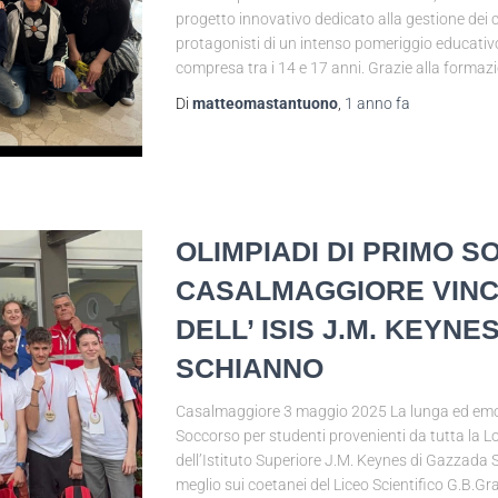
progetto innovativo dedicato alla gestione dei cl
protagonisti di un intenso pomeriggio educativo
compresa tra i 14 e 17 anni. Grazie alla formaz
Di
matteomastantuono
,
1 anno
fa
OLIMPIADI DI PRIMO S
CASALMAGGIORE VINC
DELL’ ISIS J.M. KEYNE
SCHIANNO
Casalmaggiore 3 maggio 2025 La lunga ed emozi
Soccorso per studenti provenienti da tutta la Lo
dell’Istituto Superiore J.M. Keynes di Gazzada 
meglio sui coetanei del Liceo Scientifico G.B.Gra