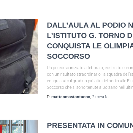
DALL’AULA AL PODIO 
L’ISTITUTO G. TORNO 
CONQUISTA LE OLIMPIA
SOCCORSO
Un percorso iniziato a febbraio, costruito con 
con un risultato straordinario: la squadra dell’I
conquistato il gradino più alto del podio alle Fin
Soccorso che si sono tenute a Bolzano nell’ulti
Di
matteomastantuono
,
2 mesi
fa
PRESENTATA IN COMUN