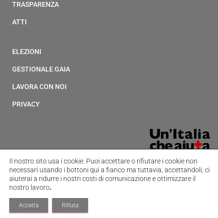
TRASPARENZA
ATTI
ELEZIONI
GESTIONALE GAIA
LAVORA CON NOI
PRIVACY
Il nostro sito usa i cookie.
Puoi accettare o rifiutare i cookie non
necessari usando i bottoni qui a fianco ma tuttavia,
accettandoli, ci
aiuterai a ridurre i nostri costi di comunicazione e ottimizzare il
nostro lavoro
.
Accetta
Rifiuta