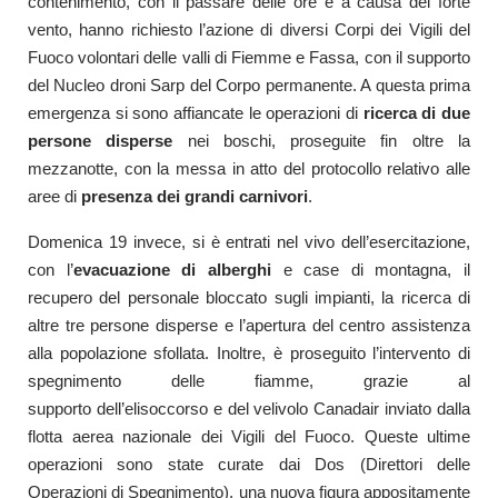
contenimento, con il passare delle ore e a causa del forte
vento, hanno richiesto l’azione di diversi Corpi dei Vigili del
Fuoco volontari delle valli di Fiemme e Fassa, con il supporto
del Nucleo droni Sarp del Corpo permanente. A questa prima
emergenza si sono affiancate le operazioni di
ricerca di due
persone disperse
nei boschi, proseguite fin oltre la
mezzanotte, con la messa in atto del protocollo relativo alle
aree di
presenza dei grandi carnivori
.
Domenica 19 invece, si è entrati nel vivo dell’esercitazione,
con l’
evacuazione di alberghi
e case di montagna, il
recupero del personale bloccato sugli impianti, la ricerca di
altre tre persone disperse e l’apertura del centro assistenza
alla popolazione sfollata. Inoltre, è proseguito l’intervento di
spegnimento delle fiamme, grazie al
supporto dell’elisoccorso e del velivolo Canadair inviato dalla
flotta aerea nazionale dei Vigili del Fuoco. Queste ultime
operazioni sono state curate dai Dos (Direttori delle
Operazioni di Spegnimento), una nuova figura appositamente