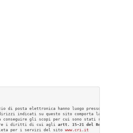
zio di posta elettronica hanno luogo presso le sedi del 
dirizzi indicati su questo sito comporta la successiva a
a conseguire gli scopi per cui sono stati raccolti. Spec
re i diritti di cui agli 
artt. 15-21 del Reg.UE 679/2016
leta per i servizi del sito 
www.cri.it