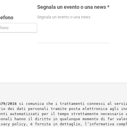
Segnala un evento o una news
*
lefono
679/2016
 si comunica che i trattamenti connessi al servi
rio dei dati personali tramite posta elettronica agli in
enti automatizzati per il tempo strettamente necessario 
sonali hanno il diritto in qualunque momento di far vale
ivacy policy, è fornita in dettaglio, l’informativa comp