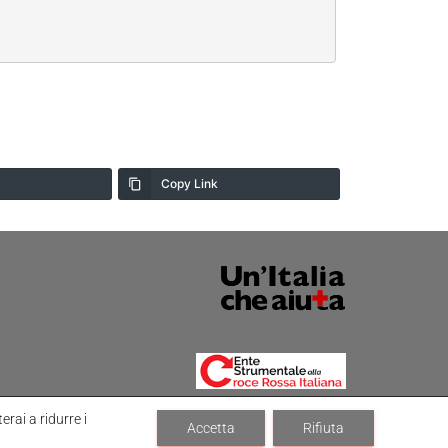
Copy Link
erai a ridurre i
Accetta
Rifiuta