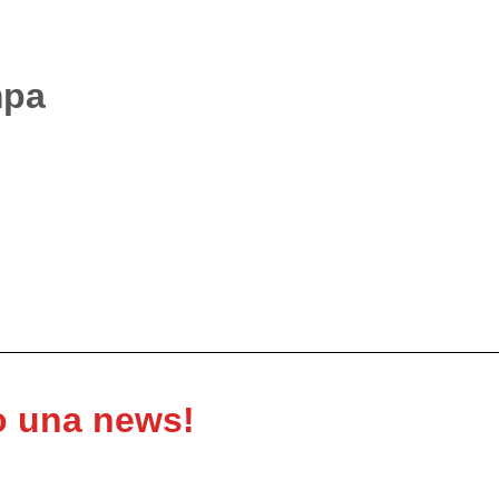
mpa
o una news!