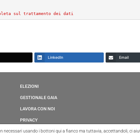
pleta sul trattamento dei dati
LinkedIn
Email
ELEZIONI
GESTIONALE GAIA
LAVORA CON NOI
PRIVACY
on necessari usando i bottoni qui a fianco ma tuttavia,
accettandoli, ci aiut