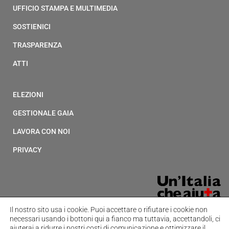
UFFICIO STAMPA E MULTIMEDIA
SOSTIENICI
TRASPARENZA
ATTI
ELEZIONI
GESTIONALE GAIA
LAVORA CON NOI
PRIVACY
Il nostro sito usa i cookie.
Puoi accettare o rifiutare i cookie non
necessari usando i bottoni qui a fianco ma tuttavia,
accettandoli, ci
aiuterai a ridurre i nostri costi di comunicazione e ottimizzare il