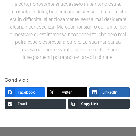
sicuro, nonostante si trovassero in territorio ostile.
Ritornata in Italia, ha dedicato se stessa ad aiutare chi
era in difficoltà, silenziosamente, senza mai desiderare
alcuna riconoscenza. Ma oggi noi siamo qui, unite, per
dimostrare quest’immensa riconoscenza, che però mai
potrà essere espressa a parole. La sua mancanza
lascerà un enorme vuoto, che forse solo i suoi
insegnamenti potranno tentare di colmare.
Condividi:
Facebook
Twitter
LinkedIn
Email
Copy Link