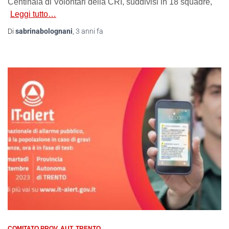
Centinaia di Volontari della CRI, suddivisi in 18 squadre,
Leggi tutto…
Di
sabrinabolognani
,
3 anni
fa
COMITATO PROV. AUT. TRENTO