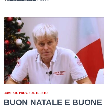
Di
marilenamartinelli
,
3 anni
fa
COMITATO PROV. AUT. TRENTO
BUON NATALE E BUONE