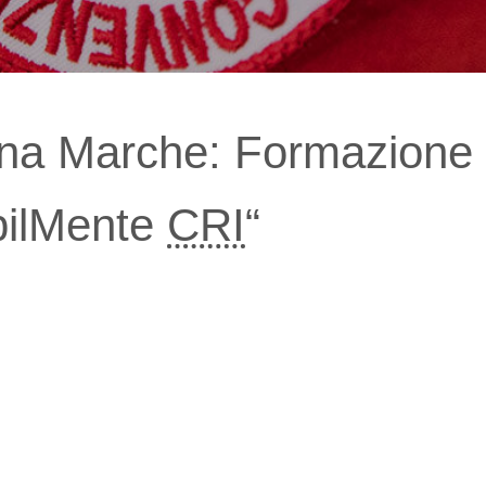
ana Marche: Formazione 
bilMente
CRI
“