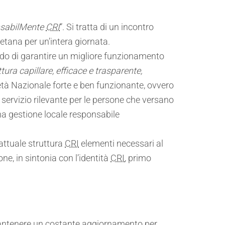
sabilMente
CRI
“. Si tratta di un incontro
retana per un’intera giornata.
ado di garantire un migliore funzionamento
ura capillare, efficace e trasparente,
età Nazionale forte e ben funzionante, ovvero
n servizio rilevante per le persone che versano
a gestione locale responsabile
l’attuale struttura
CRI
elementi necessari al
ne, in sintonia con l’identità
CRI
, primo
 mantenere un costante aggiornamento per