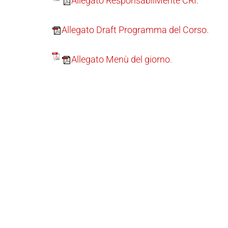
Allegato ResponsabilMente CRI
.
Allegato Draft Programma del Corso
.
Allegato Menù del giorno
.