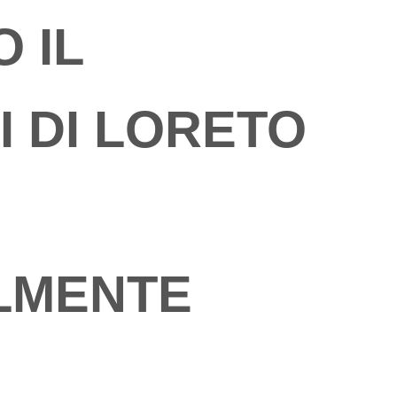
O IL
I DI LORETO
LMENTE