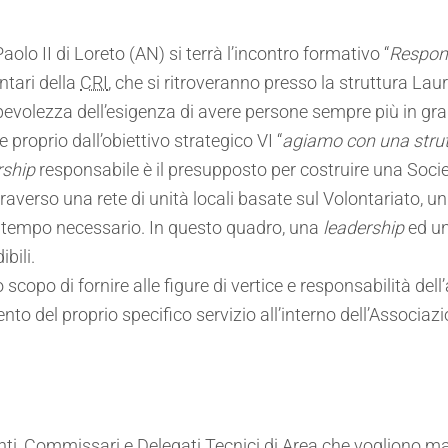
aolo II di Loreto (AN) si terrà l’incontro formativo “
Respon
ntari della
CRI
, che si ritroveranno presso la struttura Lau
pevolezza dell’esigenza di avere persone sempre più in gr
 proprio dall’obiettivo strategico VI “
agiamo con una strutt
rship
responsabile è il presupposto per costruire una Soci
raverso una rete di unità locali basate sul Volontariato, u
 il tempo necessario. In questo quadro, una
leadership
ed un
bili.
lo scopo di fornire alle figure di vertice e responsabilità del
o del proprio specifico servizio all’interno dell’Associazio
denti, Commissari e Delegati Tecnici di Area che vogliono