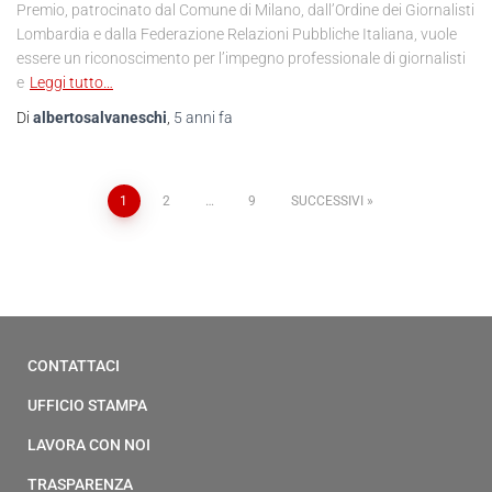
Premio, patrocinato dal Comune di Milano, dall’Ordine dei Giornalisti
Lombardia e dalla Federazione Relazioni Pubbliche Italiana, vuole
essere un riconoscimento per l’impegno professionale di giornalisti
e
Leggi tutto…
Di
albertosalvaneschi
,
5 anni
fa
1
2
…
9
SUCCESSIVI
CONTATTACI
UFFICIO STAMPA
LAVORA CON NOI
TRASPARENZA