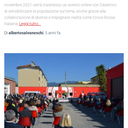
novembre 2021 verrà trasmesso un evento online con l’obiettivo
di sensibilizzare la popolazione sul tema, anche grazie alla
collaborazione di diverse e impegnate realtà come Croce Rossa
Italiana
Leggi tutto…
Di
albertosalvaneschi
,
5 anni
fa