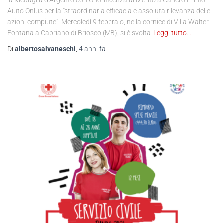
Aiuto Onlus per la “straordinaria efficacia e assoluta rilevanza delle
azioni compiute”. Mercoledì 9 febbraio, nella cornice di Villa Walter
Fontana a Capriano di Briosco (MB), si è svolta
Leggi tutto…
Di
albertosalvaneschi
,
4 anni
fa