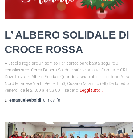
L’ ALBERO SOLIDALE DI
CROCE ROSSA
Aiutaci a regalare un sorriso Per partecipare basta seguire 3
semplici step: Cerca l’Albero Solidale più vicino a te: Comitato CRI
Dove trovare l’Albero Solidale Quando lasciare il proprio dono Area
Nord Milanese Via E. Pedretti 53, Cusano Milanino (MI) Da lunedì a
venerdì, dalle 21.00 alle 23.00 – sabato
Leggi tutto…
Di
emanueleuboldi
,
8 mesi
fa