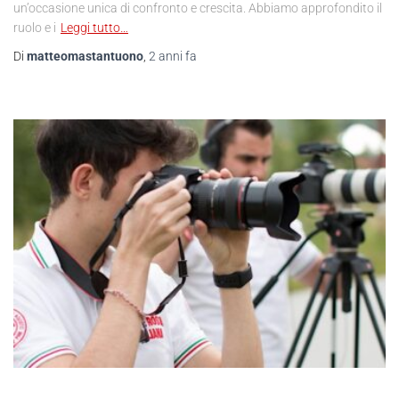
un’occasione unica di confronto e crescita. Abbiamo approfondito il
ruolo e i
Leggi tutto…
Di
matteomastantuono
,
2 anni
fa