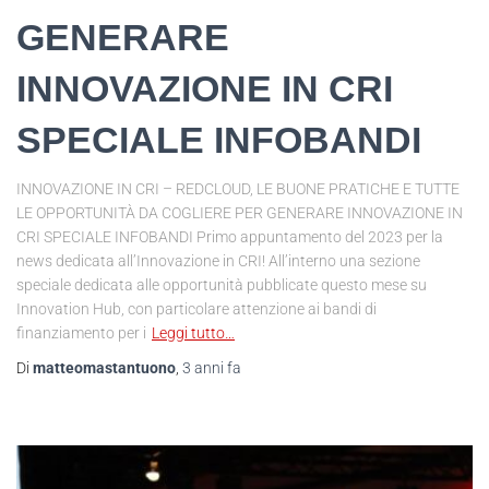
GENERARE
INNOVAZIONE IN CRI
SPECIALE INFOBANDI
INNOVAZIONE IN CRI – REDCLOUD, LE BUONE PRATICHE E TUTTE
LE OPPORTUNITÀ DA COGLIERE PER GENERARE INNOVAZIONE IN
CRI SPECIALE INFOBANDI Primo appuntamento del 2023 per la
news dedicata all’Innovazione in CRI! All’interno una sezione
speciale dedicata alle opportunità pubblicate questo mese su
Innovation Hub, con particolare attenzione ai bandi di
finanziamento per i
Leggi tutto…
Di
matteomastantuono
,
3 anni
fa