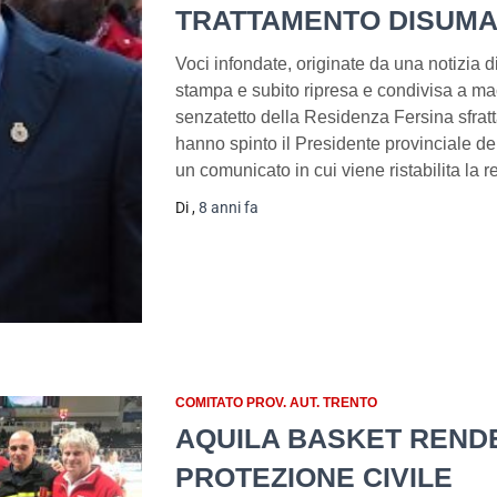
TRATTAMENTO DISUM
Voci infondate, originate da una notizia d
stampa e subito ripresa e condivisa a mac
senzatetto della Residenza Fersina sfratt
hanno spinto il Presidente provinciale del
un comunicato in cui viene ristabilita la r
Di
,
8 anni
fa
COMITATO PROV. AUT. TRENTO
AQUILA BASKET REND
PROTEZIONE CIVILE