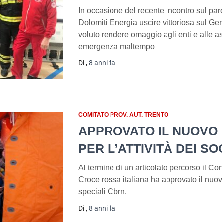
In occasione del recente incontro sul par
Dolomiti Energia uscire vittoriosa sul G
voluto rendere omaggio agli enti e alle a
emergenza maltempo
Di
,
8 anni
fa
COMITATO PROV. AUT. TRENTO
APPROVATO IL NUOVO
PER L’ATTIVITÀ DEI S
Al termine di un articolato percorso il Con
Croce rossa italiana ha approvato il nu
speciali Cbrn.
Di
,
8 anni
fa