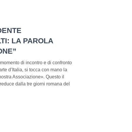
DENTE
I: LA PAROLA
ONE”
omento di incontro e di confronto
arte d’Italia, si tocca con mano la
la nostra Associazione». Questo il
educe dalla tre giorni romana del