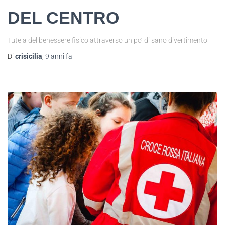
DEL CENTRO
​Tutela del benessere fisico attraverso un po’ di sano divertimento
Di
crisicilia
,
9 anni
fa