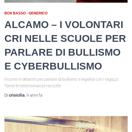
BOX BASSO - GENERICO
​A​LCAMO – I V​OLONTARI
CRI NELLE SCUOLE PER
PARLARE DI BULLISMO
E CYBERBULLISMO
Incontri e dibattiti per parlare di bullismo e legalità con i ragazzi.
Tante le testimonianze raccolte
Di
crisicilia
,
9 anni
fa