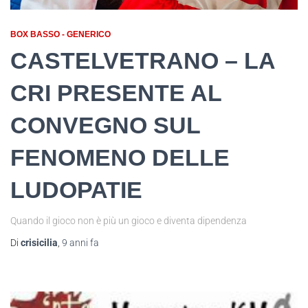
BOX BASSO - GENERICO
CASTELVETRANO – LA
CRI PRESENTE AL
CONVEGNO SUL
FENOMENO DELLE
LUDOPATIE
Quando il gioco non è più un gioco e diventa dipendenza
Di
crisicilia
,
9 anni
fa