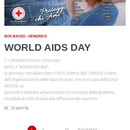
BOX BASSO - GENERICO
WORLD AIDS DAY
L’1 Dicembre ricorre, come ogni
anno, il “World AIDS day”,
la giornata mondiale contro l’AIDS, indetta dall’ UNAIDS, il ramo
dell’Organizzazione delle Nazioni Unite, che si occupa della lotta
all’AIDS. La
giornata è dedicata ad accrescere la coscienza della epidemia
mondiale di AIDS dovuta alla diffusione del virus HIV.
Di
,
10 anni
fa