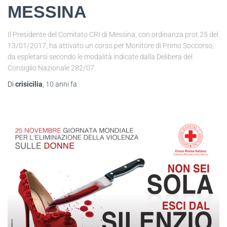
MESSINA
Il Presidente del Comitato CRI di Messina, con ordinanza prot.25 del
13/01/2017, ha attivato un corso per Monitore di Primo Soccorso,
da espletarsi secondo le modalità indicate dalla Delibera del
Consiglio Nazionale 282/07.
Di
crisicilia
,
10 anni
fa