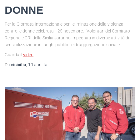
DONNE
Per la Giornata Internazionale per l’eliminazione della violenza
contro le donne,celebrata il 25 novembre, i Volontari del Comitato
Regionale CRI della Sicilia saranno impegnati in diverse attività di
sensibilizzazione in luoghi pubblici e di aggregazione sociale.
Guarda il
video
Di
crisicilia
,
10 anni
fa