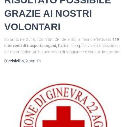
RISULTATO POSSIBILE
GRAZIE AI NOSTRI
VOLONTARI
Soltanto nel 2016, i Comitati CRI della Sicilia hanno effettuato
419
interventi di trasporto organi, l
’azione tempestiva e professionale
dei nostri Volontari ha permesso di raggiungere risultati importanti.
Di
crisicilia
,
9 anni
fa