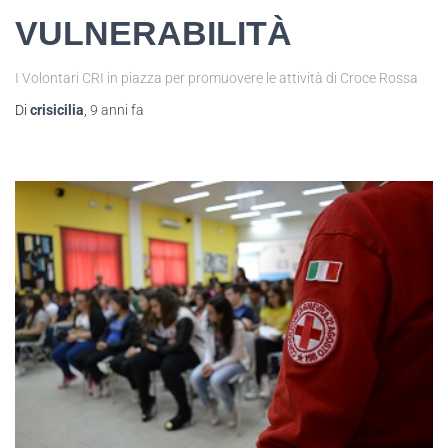
VULNERABILITÀ
​I Volontari CRI in piazza per promuovere le attività di Croce Rossa
Di
crisicilia
,
9 anni
fa