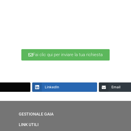
Fai clic qui per inviare la tua richiesta
LinkedIn
Email
GESTIONALE GAIA
LINK UTILI