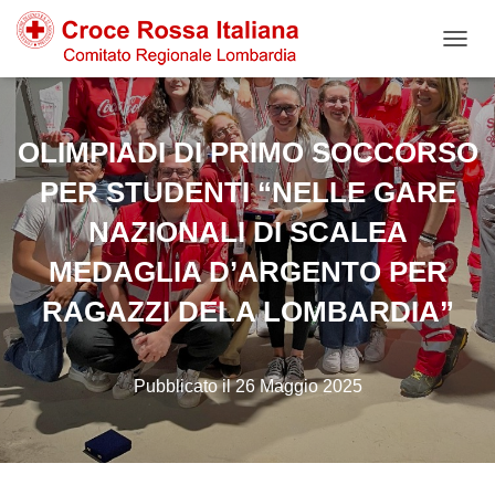
NAVIG
OLIMPIADI DI PRIMO SOCCORSO
PER STUDENTI “NELLE GARE
NAZIONALI DI SCALEA
MEDAGLIA D’ARGENTO PER
RAGAZZI DELA LOMBARDIA”
26 Maggio 2025