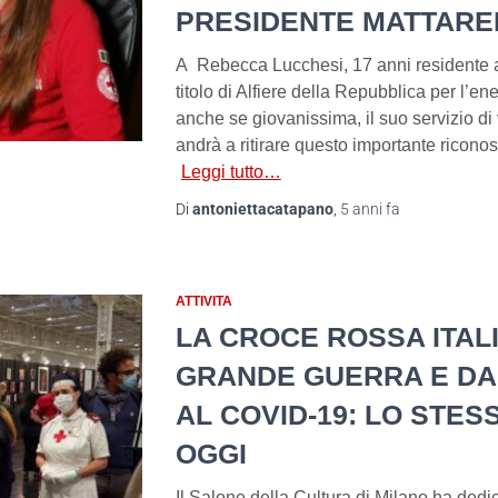
PRESIDENTE MATTARE
A Rebecca Lucchesi, 17 anni residente a B
titolo di Alfiere della Repubblica per l’ene
anche se giovanissima, il suo servizio di
andrà a ritirare questo importante riconos
Leggi tutto…
Di
antoniettacatapano
,
5 anni
fa
ATTIVITA
LA CROCE ROSSA ITAL
GRANDE GUERRA E DA
AL COVID-19: LO STES
OGGI
Il Salone della Cultura di Milano ha dedi