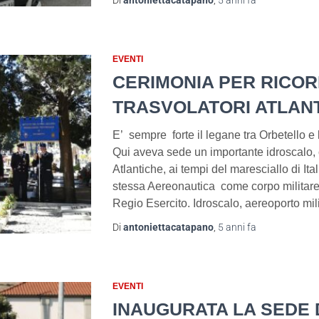
Di
antoniettacatapano
,
5 anni
fa
EVENTI
CERIMONIA PER RICOR
TRASVOLATORI ATLANT
E’ sempre forte il legane tra Orbetello e 
Qui aveva sede un importante idroscalo, 
Atlantiche, ai tempi del maresciallo di Ital
stessa Aereonautica come corpo militare
Regio Esercito. Idroscalo, aereoporto mil
Di
antoniettacatapano
,
5 anni
fa
EVENTI
INAUGURATA LA SEDE 