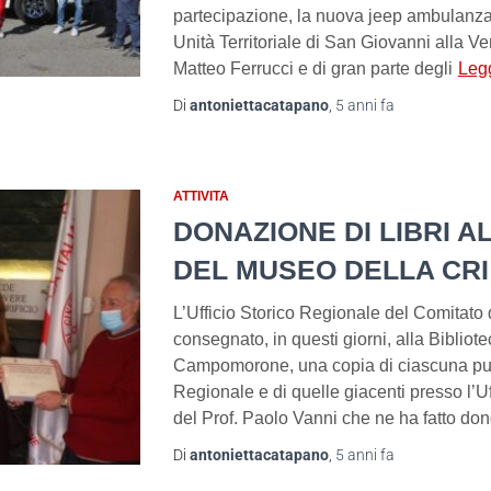
partecipazione, la nuova jeep ambulanza
Unità Territoriale di San Giovanni alla V
Matteo Ferrucci e di gran parte degli
Legg
Di
antoniettacatapano
,
5 anni
fa
ATTIVITA
DONAZIONE DI LIBRI A
DEL MUSEO DELLA CR
L’Ufficio Storico Regionale del Comitato
consegnato, in questi giorni, alla Biblio
Campomorone, una copia di ciascuna pub
Regionale e di quelle giacenti presso l’Uf
del Prof. Paolo Vanni che ne ha fatto don
Di
antoniettacatapano
,
5 anni
fa