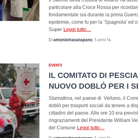
particolare alla Croce Rossa per ricordar
fondamentale sia durante la prima Guerra
epidemie, come fu per la ‘Spagnola’ ed og
Super
Leggi tutto…
Di
antoniettacatapano
,
5 anni
fa
EVENTI
IL COMITATO DI PESCI
NUOVO DOBLÒ PER I SE
Stamattina, nel paese di Vellano, il Com
doblò per trasporti sociali da tenere a di
cittadini del paese. Alle ore 10 era previsto 
ringraziamenti del Presidente William Ve
del Comune
Leggi tutto…