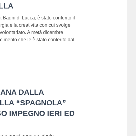
LLA
agni di Lucca, è stato conferito il
rgia e la creatività con cui svolge,
 volontariato. A metà dicembre
cimento che le è stato conferito dal
IANA DALLA
LLA “SPAGNOLA”
SO IMPEGNO IERI ED
cato quest’anno un tributo