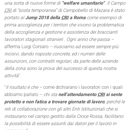
una sorta di nuove forme di
“welfare umanitario”
. Il Campo
CRI
di “sosta temporanea” di Campobello di Mazara è stato
portato al
Jump 2018 della
CRI
a Roma
come esempio di
prima accoglienza per i territori che vivono la problematica
della accoglienza e gestione e assistenza dei braccianti
lavoratori stagionali stranieri . Ogni anno che passa –
afferma Luigi Corsaro
– riusciamo ad essere sempre più
incisivi, dando risposte concrete, ed i numeri delle
assunzioni, con contratti regolari, da parte delle aziende
della zona sono la prova del successo di questa nostra
attività
“.
“
Il risultato è che
– come dichiarano i lavoratori con i quali
abbiamo parlato –
chi sta
nell’attendamento
CRI
si sente
protetto e non fatica a trovare giornate di lavoro
, perché le
reti di collaborazione con gli altri Enti Istituzionali che si
instaurano nel campo gestito dalla Croce Rossa, facilitano
la possibilità di essere assunti dai datori per il lavoro in