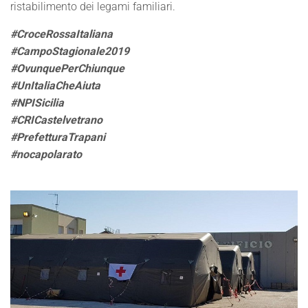
ristabilimento dei legami familiari.
#CroceRossaItaliana
#CampoStagionale2019
#OvunquePerChiunque
#UnItaliaCheAiuta
#NPISicilia
#CRICastelvetrano
#PrefetturaTrapani
#nocapolarato