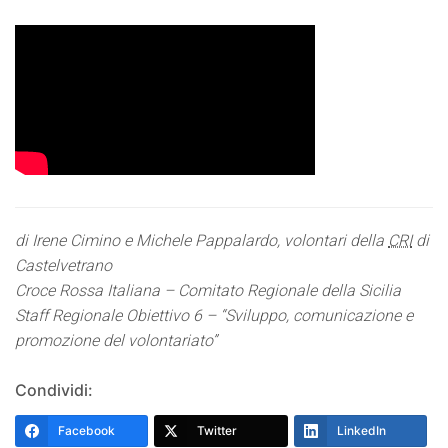
di Irene Cimino e Michele Pappalardo, volontari della
CRI
di
Castelvetrano
Croce Rossa Italiana – Comitato Regionale della Sicilia
Staff Regionale Obiettivo 6 – “Sviluppo, comunicazione e
promozione del volontariato”
Condividi:
Facebook
Twitter
LinkedIn