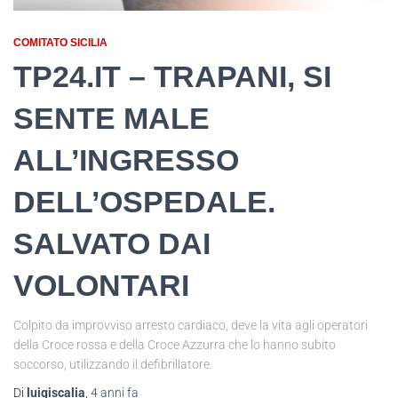
COMITATO SICILIA
TP24.IT – TRAPANI, SI
SENTE MALE
ALL’INGRESSO
DELL’OSPEDALE.
SALVATO DAI
VOLONTARI
Colpito da improvviso arresto cardiaco, deve la vita agli operatori
della Croce rossa e della Croce Azzurra che lo hanno subito
soccorso, utilizzando il defibrillatore.
Di
luigiscalia
,
4 anni
fa