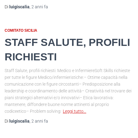
Di
luigiscalia
,
2 anni
fa
COMITATO SICILIA
STAFF SALUTE, PROFILI
RICHIESTI
Staff Salute, profili richiesti: Medico e InfermiereSoft Skills richieste
per tutte le figure Medico/infermieristiche:– Ottime capacità nella
comunicazione con le figure circostanti– Predisposizione alla
leadership e coordinamento delle attività– Creatività nel trovare dei
piani strategici alternativi e/o innovativi– Etica lavorativa:
mantenere, diffondere buone norme attinenti al proprio
codiceetico– Problem solving:
Leggi tutto…
Di
luigiscalia
,
2 anni
fa