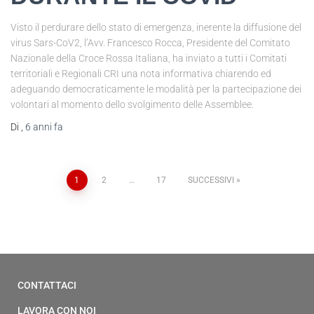
Visto il perdurare dello stato di emergenza, inerente la diffusione del
virus Sars-CoV2, l’Avv. Francesco Rocca, Presidente del Comitato
Nazionale della Croce Rossa Italiana, ha inviato a tutti i Comitati
territoriali e Regionali CRI una nota informativa chiarendo ed
adeguando democraticamente le modalità per la partecipazione dei
volontari al momento dello svolgimento delle Assemblee.
Di
,
6 anni
fa
1
2
…
17
SUCCESSIVI
CONTATTACI
LAVORA CON NOI