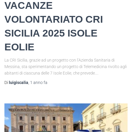
VACANZE
VOLONTARIATO CRI
SICILIA 2025 ISOLE
EOLIE
La CRI Sicilia, grazie ad un progetto con l’Azienda Sanitaria di
Messina, sta sperimentando un progetto di Telemedicina rivolto agli
abitanti di ciascuna delle 7 Isole Eolie, che prevede….
Di
luigiscalia
,
1 anno
fa