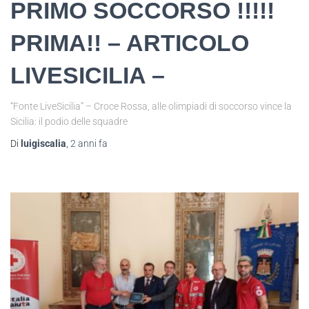
PRIMO SOCCORSO !!!!!
PRIMA!! – ARTICOLO
LIVESICILIA –
“Fonte LiveSicilia” – Croce Rossa, alle olimpiadi di soccorso vince la
Sicilia: il podio delle squadre
Di
luigiscalia
,
2 anni
fa