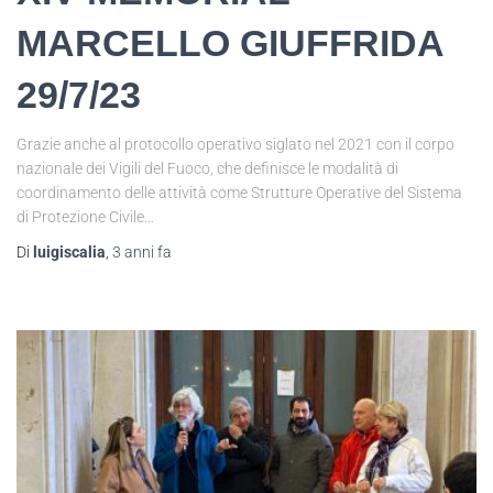
MARCELLO GIUFFRIDA
29/7/23
Grazie anche al protocollo operativo siglato nel 2021 con il corpo
nazionale dei Vigili del Fuoco, che definisce le modalità di
coordinamento delle attività come Strutture Operative del Sistema
di Protezione Civile…
Di
luigiscalia
,
3 anni
fa