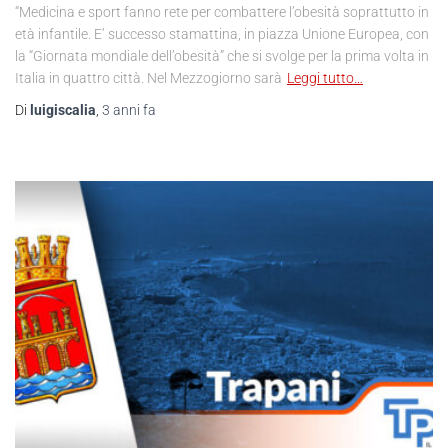
“Medicina e sport fanno rete per combattere l’obesità soprattutto in
età infantile. E’ successo stamattina, in piazza Unione Europea, con
la “Giornata mondiale dell’obesità” che si svolge per la prima volta in
Italia in quattro città. Nel Mezzogiorno sarà
Leggi tutto…
Di
luigiscalia
,
3 anni
fa