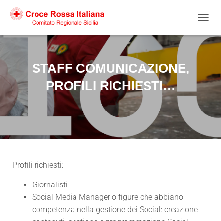
NAVIG
STAFF COMUNICAZIONE,
PROFILI RICHIESTI…
Profili richiesti:
Giornalisti
Social Media Manager o figure che abbiano
competenza nella gestione dei Social:
creazione