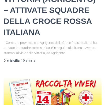
– ATTIVATE SQUADRE
DELLA CROCE ROSSA
ITALIANA
Il Comitato provinciale di Agrigento della Croce Rossa Italiana ha
attivato le squadre socio-sanitarie in seguito alla frana avvenuta
stamani al viale della Vittoria, ad Agrigento.
Di
crisicilia
,
10 anni
fa