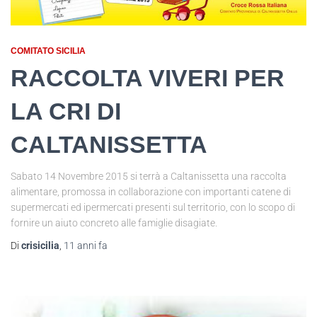
COMITATO SICILIA
RACCOLTA VIVERI PER
LA CRI DI
CALTANISSETTA
Sabato 14 Novembre 2015 si terrà a Caltanissetta una raccolta
alimentare, promossa in collaborazione con importanti catene di
supermercati ed ipermercati presenti sul territorio, con lo scopo di
fornire un aiuto concreto alle famiglie disagiate.
Di
crisicilia
,
11 anni
fa