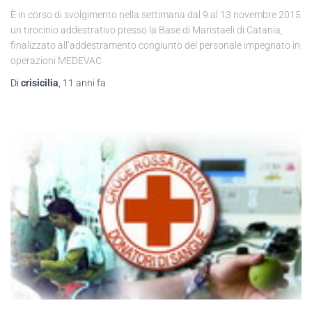
È in corso di svolgimento nella settimana dal 9 al 13 novembre 2015
un tirocinio addestrativo presso la Base di Maristaeli di Catania,
finalizzato all’addestramento congiunto del personale impegnato in
operazioni MEDEVAC
Di
crisicilia
,
11 anni
fa