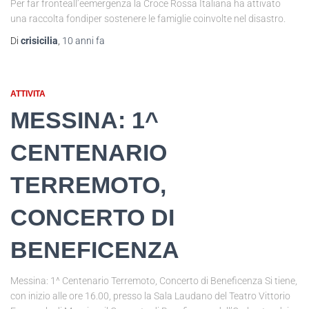
Per far fronteall’eemergenza la Croce Rossa Italiana ha attivato
una raccolta fondiper sostenere le famiglie coinvolte nel disastro.
Di
crisicilia
,
10 anni
fa
ATTIVITA
MESSINA: 1^
CENTENARIO
TERREMOTO,
CONCERTO DI
BENEFICENZA
Messina: 1^ Centenario Terremoto, Concerto di Beneficenza Si tiene,
con inizio alle ore 16.00, presso la Sala Laudano del Teatro Vittorio