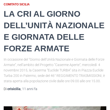
COMITATO SICILIA
LA CRI AL GIORNO
DELL’UNITÀ NAZIONALE
E GIORNATA DELLE
FORZE ARMATE
In occasione del “Giorno dell’Unità Nazionale e Giornata delle Forze
Armate”, nell’ambito del Progetto “Caserme Aperte”, mercoledì 4
novembre 2015, la Caserma “Euclide TURBA” sita in Piazza Euclide
Turba 200 in Palermo, sede del 46° REGGIMENTO TRASMISSIONI, è
stata aperta alla popolazione civile dalle ore 09.00 alle ore 15.00.
Di
crisicilia
,
11 anni
fa