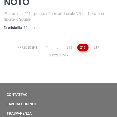
NOTO
E’ attivo dal 2014, presso il Comitato Locale C.R.I. di Noto, uno
Sportello Sociale.
Di
crisicilia
,
11 anni
fa
PRECEDENTI
1
…
215
216
217
SUCCESSIVI
CONTATTACI
LAVORA CON NOI
TRASPARENZA