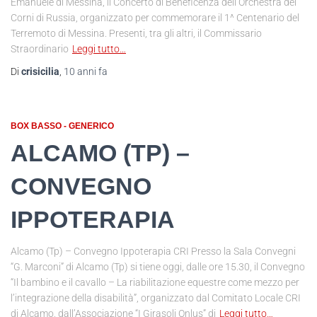
Emanuele di Messina, il Concerto di Beneficenza dell’Orchestra dei
Corni di Russia, organizzato per commemorare il 1^ Centenario del
Terremoto di Messina. Presenti, tra gli altri, il Commissario
Straordinario
Leggi tutto…
Di
crisicilia
,
10 anni
fa
BOX BASSO - GENERICO
ALCAMO (TP) –
CONVEGNO
IPPOTERAPIA
Alcamo (Tp) – Convegno Ippoterapia CRI Presso la Sala Convegni
“G. Marconi” di Alcamo (Tp) si tiene oggi, dalle ore 15.30, il Convegno
“Il bambino e il cavallo – La riabilitazione equestre come mezzo per
l’integrazione della disabilità”, organizzato dal Comitato Locale CRI
di Alcamo, dall’Associazione “I Girasoli Onlus” di
Leggi tutto…