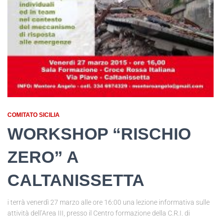
COMITATO SICILIA
WORKSHOP “RISCHIO
ZERO” A
CALTANISSETTA
i terrà venerdì 27 marzo alle ore 16:00 una lezione informativa sulle
attività dell’Area III, presso il Centro formazione della C.R.I. di