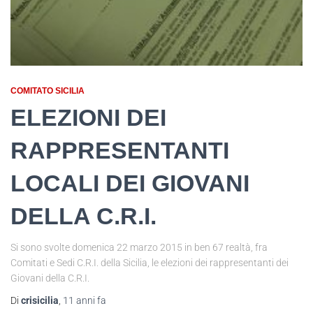
COMITATO SICILIA
ELEZIONI DEI
RAPPRESENTANTI
LOCALI DEI GIOVANI
DELLA C.R.I.
Si sono svolte domenica 22 marzo 2015 in ben 67 realtà, fra
Comitati e Sedi C.R.I. della Sicilia, le elezioni dei rappresentanti dei
Giovani della C.R.I.
Di
crisicilia
,
11 anni
fa