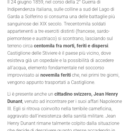
Il 24 giugno 1859, nel corso della 2° Guerra di
Indipendenza italiana, sulle colline a sud del Lago di
Garda a Solferino si consuma una delle battaglie più
sanguinose dei XIX secolo. Trecentomila soldati
appartenenti a tre eserciti distinti (francese, sardo-
piemontese e austriaco) si scontrano, lasciando sul
terreno circa
centomila fra morti, feriti e dispersi
.
Castiglione delle Stiviere è il paese più vicino, dove
esisteva già un ospedale e la possibilità di accedere
all’acqua, elemento fondamentale nel soccorso
improvvisato ai
novemila feriti
che, nei primi tre giorni,
vengono appunto trasportati a Castiglione.
Lì è presente anche un
cittadino svizzero, Jean Henry
Dunant
, venuto ad incontrare per i suoi affari Napoleone
III. Egli si ritrova coinvolto nella terribile carneficina,
aggravato dall’inesistenza della sanità militare. Jean
Henry Dunant rimane talmente colpito dalla situazione
che decide di descrivere quanto stesse accadendo in