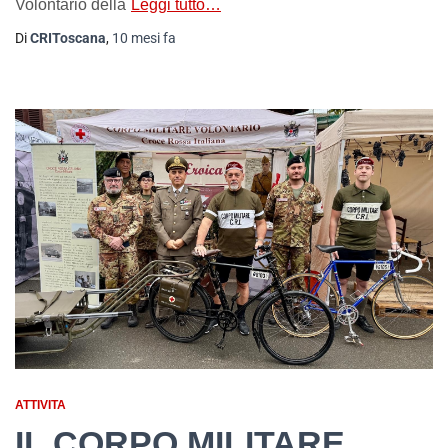
Volontario della
Leggi tutto…
Di
CRIToscana
,
10 mesi
fa
ATTIVITA
IL CORPO MILITARE