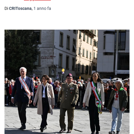
Di
CRIToscana
,
1 anno
fa