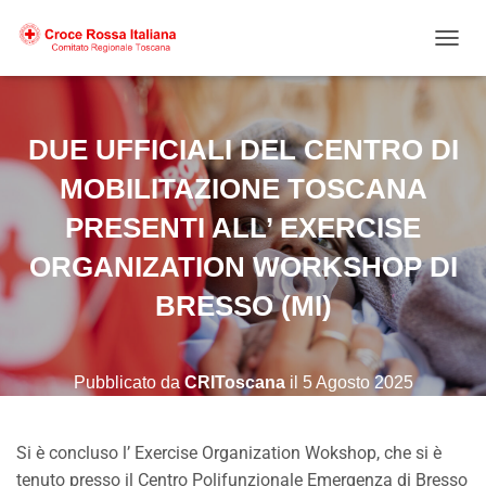
NAVIG
DUE UFFICIALI DEL CENTRO DI
MOBILITAZIONE TOSCANA
PRESENTI ALL’ EXERCISE
ORGANIZATION WORKSHOP DI
BRESSO (MI)
Pubblicato da
CRIToscana
il
5 Agosto 2025
Si è concluso l’ Exercise Organization Wokshop, che si è
tenuto presso il Centro Polifunzionale
Emergenza di Bresso