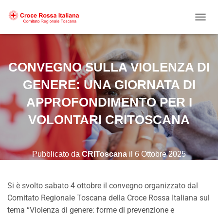
NAVIG
CONVEGNO SULLA VIOLENZA DI
GENERE: UNA GIORNATA DI
APPROFONDIMENTO PER I
VOLONTARI CRITOSCANA
Pubblicato da
CRIToscana
il
6 Ottobre 2025
Si è svolto sabato 4 ottobre il convegno organizzato dal
Comitato Regionale Toscana della Croce Rossa Italiana sul
tema “Violenza di genere: forme di prevenzione e