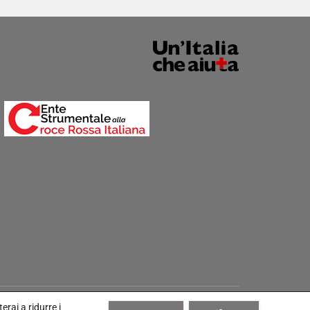
Hestia | Sviluppato da
ThemeIsle
erai a ridurre i