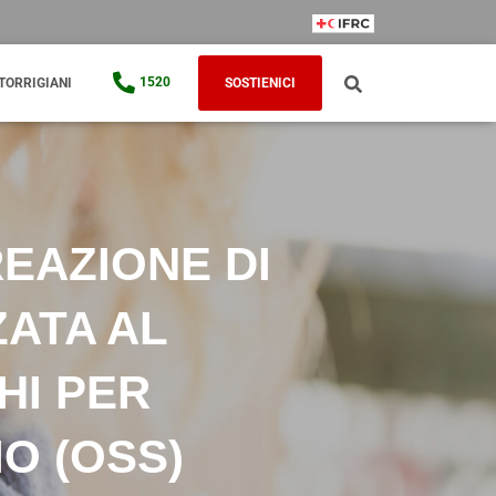
IFRC Member
1520
TORRIGIANI
SOSTIENICI
REAZIONE DI
ZATA AL
HI PER
O (OSS)