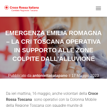
NAVIG
EMERGENZA EMILIA ROMAGNA
– LA CRI TOSCANA OPERATIVA
IN SUPPORTO ALLE ZONE
COLPITE DALL’ALLUVIONE
Pubblicato da
antoniettacatapano
il
17 Maggio 2023
Da ieri mattina, 16 maggio, anche volontari della
Croce
Rossa Toscana
sono operativi con la Colonna Mobile
della Regione Toscana con squadre munite di