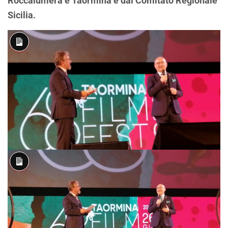
Roccalumera e Taormina e dal Comitato Regionale
Sicilia.
Descrizione
lunga
Descrizione
lunga