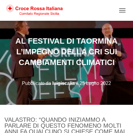
NAVIG
AL FESTIVAL DI TAORMINA
L’IMPEGNO DELLA CRI SUI
CAMBIAMENTI CLIMATICI
Pubblicato da
luigiscalia
il
25 Luglio 2022
VALASTRO: “QUANDO INIZIAMMO A
PARLARE DI QUESTO FENOMENO MOLTI
ANNI FA QUALCUNO SI CHIESE COME MAI